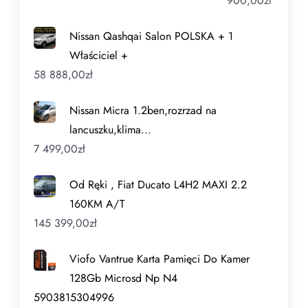
900,00
zł
Nissan Qashqai Salon POLSKA + 1
Właściciel +
58 888,00
zł
Nissan Micra 1.2ben,rozrzad na
lancuszku,klima...
7 499,00
zł
Od Ręki , Fiat Ducato L4H2 MAXI 2.2
160KM A/T
145 399,00
zł
Viofo Vantrue Karta Pamięci Do Kamer
128Gb Microsd Np N4
5903815304996