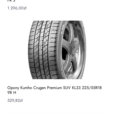
FR 3
1 296,00
zł
Opony Kumho Crugen Premium SUV KL33 225/55R18
98 H
529,82
zł