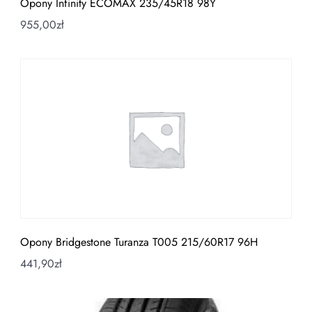
Opony Infinity ECOMAX 235/45R18 98Y
955,00
zł
Opony Bridgestone Turanza T005 215/60R17 96H
441,90
zł