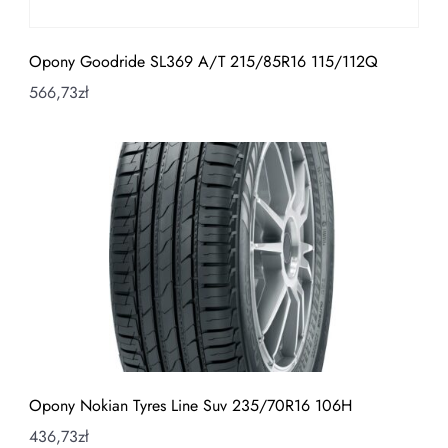
Opony Goodride SL369 A/T 215/85R16 115/112Q
566,73
zł
Opony Nokian Tyres Line Suv 235/70R16 106H
436,73
zł