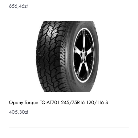
656,46
zł
Opony Torque TQ-AT701 245/75R16 120/116 S
405,30
zł