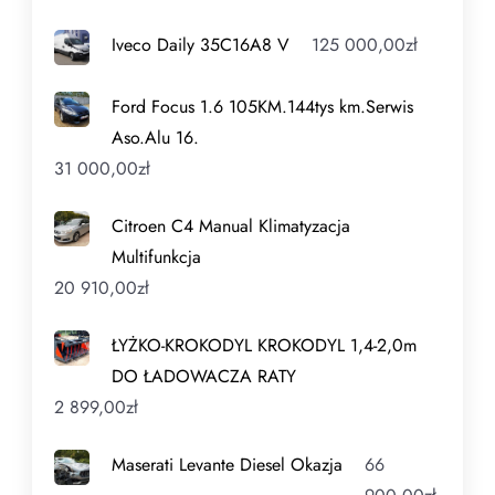
Iveco Daily 35C16A8 V
125 000,00
zł
Ford Focus 1.6 105KM.144tys km.Serwis
Aso.Alu 16.
31 000,00
zł
Citroen C4 Manual Klimatyzacja
Multifunkcja
20 910,00
zł
ŁYŻKO-KROKODYL KROKODYL 1,4-2,0m
DO ŁADOWACZA RATY
2 899,00
zł
Maserati Levante Diesel Okazja
66