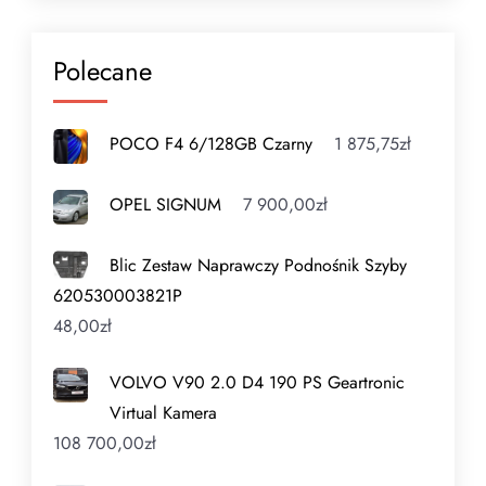
Polecane
POCO F4 6/128GB Czarny
1 875,75
zł
OPEL SIGNUM
7 900,00
zł
Blic Zestaw Naprawczy Podnośnik Szyby
620530003821P
48,00
zł
VOLVO V90 2.0 D4 190 PS Geartronic
Virtual Kamera
108 700,00
zł