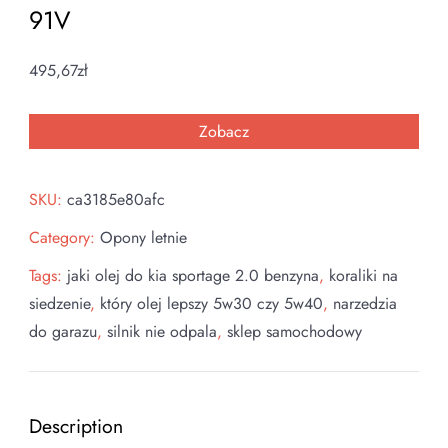
91V
495,67
zł
Zobacz
SKU:
ca3185e80afc
Category:
Opony letnie
Tags:
jaki olej do kia sportage 2.0 benzyna
,
koraliki na
siedzenie
,
który olej lepszy 5w30 czy 5w40
,
narzedzia
do garazu
,
silnik nie odpala
,
sklep samochodowy
Description