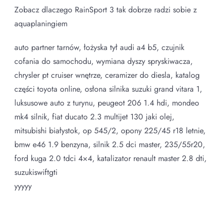
Zobacz dlaczego RainSport 3 tak dobrze radzi sobie z
aquaplaningiem
auto partner tarnów, łożyska tył audi a4 b5, czujnik
cofania do samochodu, wymiana dyszy spryskiwacza,
chrysler pt cruiser wnętrze, ceramizer do diesla, katalog
części toyota online, osłona silnika suzuki grand vitara 1,
luksusowe auto z turynu, peugeot 206 1.4 hdi, mondeo
mk4 silnik, fiat ducato 2.3 multijet 130 jaki olej,
mitsubishi białystok, op 545/2, opony 225/45 r18 letnie,
bmw e46 1.9 benzyna, silnik 2.5 dci master, 235/55r20,
ford kuga 2.0 tdci 4×4, katalizator renault master 2.8 dti,
suzukiswiftgti
yyyyy