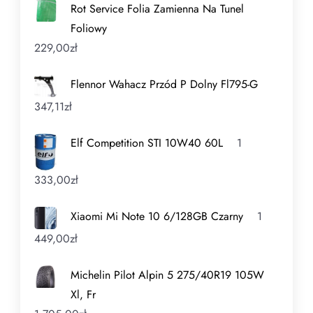
Rot Service Folia Zamienna Na Tunel
Foliowy
229,00
zł
Flennor Wahacz Przód P Dolny Fl795-G
347,11
zł
Elf Competition STI 10W40 60L
1
333,00
zł
Xiaomi Mi Note 10 6/128GB Czarny
1
449,00
zł
Michelin Pilot Alpin 5 275/40R19 105W
Xl, Fr