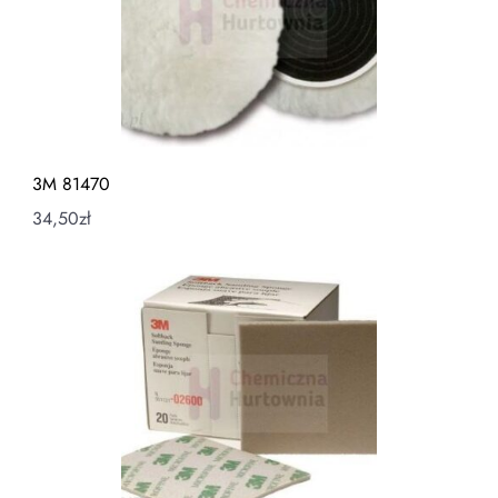
3M 81470
34,50
zł