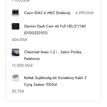
1 705,00
zł
Cayin IDAC-6 MK2 (Srebrny)
4 999,00
zł
Garmin Dash Cam 46 Full HD/2"/140
(0100223101)
424,00
zł
Chevrolet Aveo 1.2 i , Salon Polska,
Parktronic
13 000,00
zł
Raltek Szybkozłączki Konektory Kabli Z
Cyną Zestaw 100Szt
25,75
zł