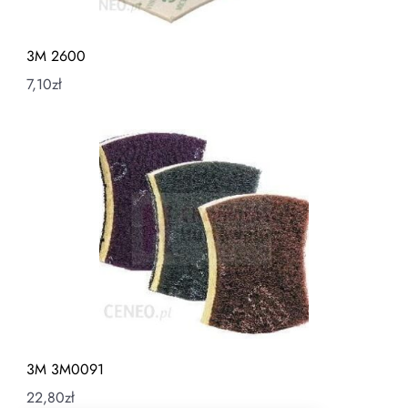
3M 2600
7,10
zł
3M 3M0091
22,80
zł