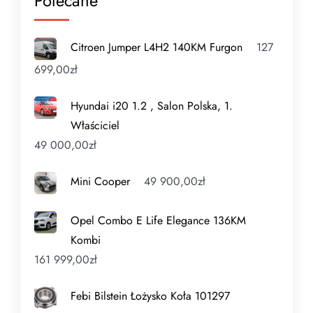
Polecane
Citroen Jumper L4H2 140KM Furgon
127
699,00
zł
Hyundai i20 1.2 , Salon Polska, 1.
Właściciel
49 000,00
zł
Mini Cooper
49 900,00
zł
Opel Combo E Life Elegance 136KM
Kombi
161 999,00
zł
Febi Bilstein Łożysko Koła 101297