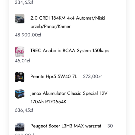
334,65
zł
2.0 CRDI 184KM 4x4 Automat/Niski
przeb/Panor/Kamer
48 900,00
zł
TREC Anabolic BCAA System 150kaps
45,01
zł
Penrite Hpr5 5W40 7L
273,00
zł
Jenox Akumulator Classic Special 12V
170Ah R170554K
636,45
zł
Peugeot Boxer L3H3 MAX warsztat
30