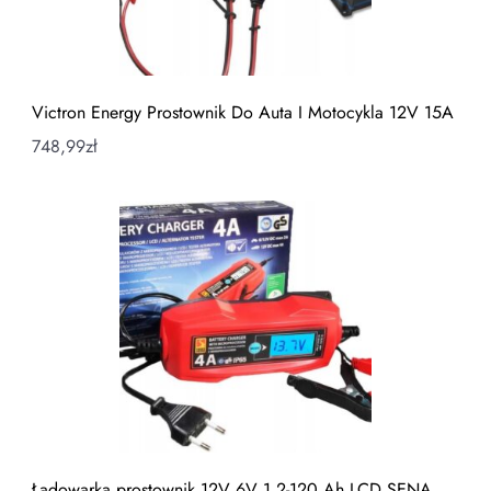
Victron Energy Prostownik Do Auta I Motocykla 12V 15A
748,99
zł
Ładowarka prostownik 12V 6V 1,2-120 Ah LCD SENA