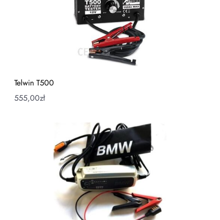
Telwin T500
555,00
zł