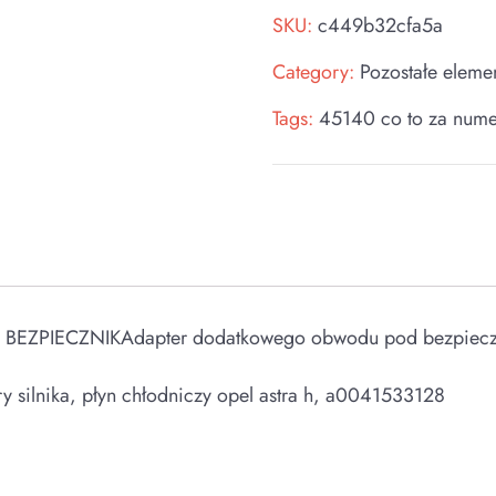
SKU:
c449b32cfa5a
Category:
Pozostałe eleme
Tags:
45140 co to za nume
IECZNIKAdapter dodatkowego obwodu pod bezpieczni
ry silnika, płyn chłodniczy opel astra h, a0041533128