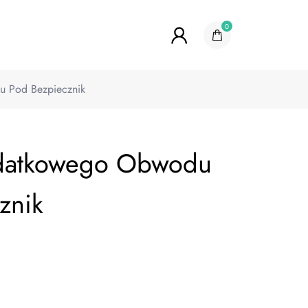
0
 Pod Bezpiecznik
datkowego Obwodu
znik