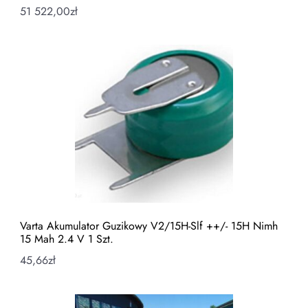
51 522,00
zł
Varta Akumulator Guzikowy V2/15H-Slf ++/- 15H Nimh
15 Mah 2.4 V 1 Szt.
45,66
zł