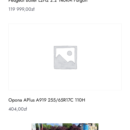
Peugeot Boxer L2H2 2.2 140KM Furgon
119 999,00
zł
Opona APlus A919 255/65R17C 110H
404,00
zł