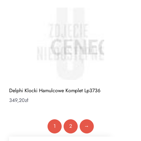
Delphi Klocki Hamulcowe Komplet Lp3736
349,20
zł
→
1
2