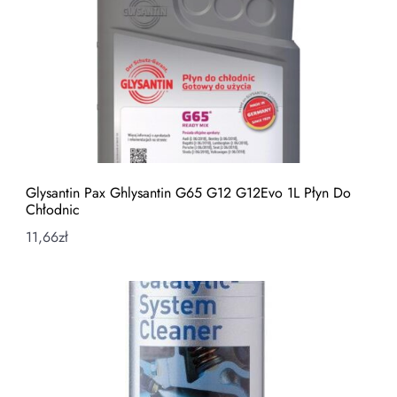
Glysantin Pax Ghlysantin G65 G12 G12Evo 1L Płyn Do
Chłodnic
11,66
zł