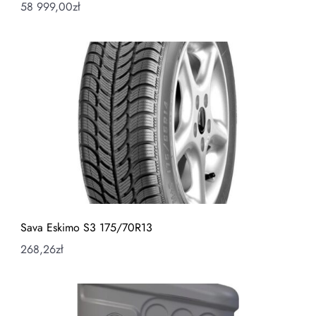
58 999,00
zł
Sava Eskimo S3 175/70R13
268,26
zł