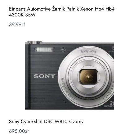
Einparts Automotive Żarnik Palnik Xenon Hb4 Hb4
4300K 35W
39,99
zł
Sony Cyber-shot DSC-W810 Czarny
695,00
zł