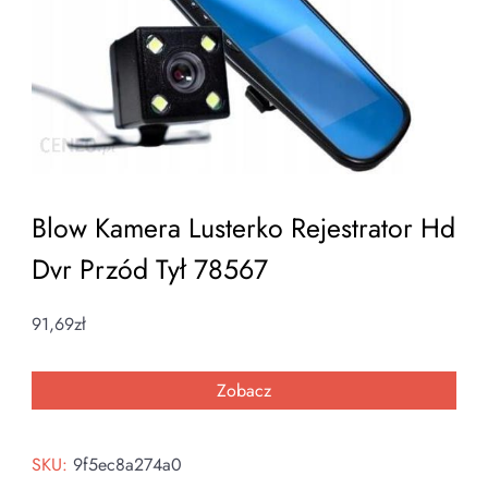
Blow Kamera Lusterko Rejestrator Hd
Dvr Przód Tył 78567
91,69
zł
Zobacz
SKU:
9f5ec8a274a0