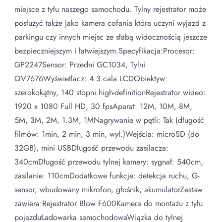
miejsce z tyłu naszego samochodu. Tylny rejestrator może
posłużyć także jako kamera cofania która uczyni wyjazd z
parkingu czy innych miejsc ze słabą widocznością jeszcze
bezpieczniejszym i łatwiejszym.Specyfikacja:Procesor:
GP2247Sensor: Przedni GC1034, Tylni
OV7676Wyświetlacz: 4.3 cala LCDObiektyw:
szerokokątny, 140 stopni high-definitionRejestrator wideo:
1920 x 1080 Full HD, 30 fpsAparat: 12M, 10M, 8M,
5M, 3M, 2M, 1.3M, 1MNagrywanie w pętli: Tak (długość
filmów: 1min, 2 min, 3 min, wył.)Wejścia: microSD (do
32GB), mini USBDługość przewodu zasilacza:
340cmDługość przewodu tylnej kamery: sygnał: 540cm,
zasilanie: 110cmDodatkowe funkcje: detekcja ruchu, G-
sensor, wbudowany mikrofon, głośnik, akumulatorZestaw
zawiera:Rejestrator Blow F600Kamera do montażu z tyłu
pojazduŁadowarka samochodowaWiązka do tylnej