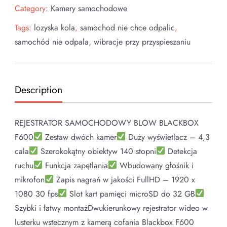
Category:
Kamery samochodowe
Tags:
lozyska kola
,
samochod nie chce odpalic
,
samochód nie odpala
,
wibracje przy przyspieszaniu
Description
REJESTRATOR SAMOCHODOWY BLOW BLACKBOX
F600
Zestaw dwóch kamer
Duży wyświetlacz – 4,3
cala
Szerokokątny obiektyw 140 stopni
Detekcja
ruchu
Funkcja zapętlania
Wbudowany głośnik i
mikrofon
Zapis nagrań w jakości FullHD – 1920 x
1080 30 fps
Slot kart pamięci microSD do 32 GB
Szybki i łatwy montażDwukierunkowy rejestrator wideo w
lusterku wstecznym z kamerą cofania Blackbox F600