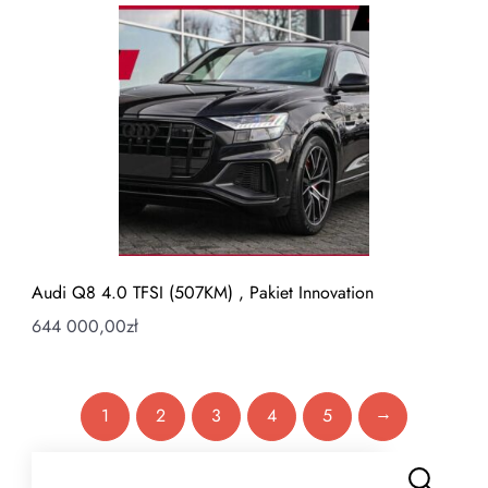
Audi Q8 4.0 TFSI (507KM) , Pakiet Innovation
644 000,00
zł
→
1
2
3
4
5