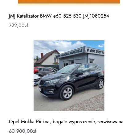
JMJ Katalizator BMW e60 525 530 JMJ1080254
722,00
zł
Opel Mokka Piekna, bogate wyposazenie, serwisowana
60 900,00
zł