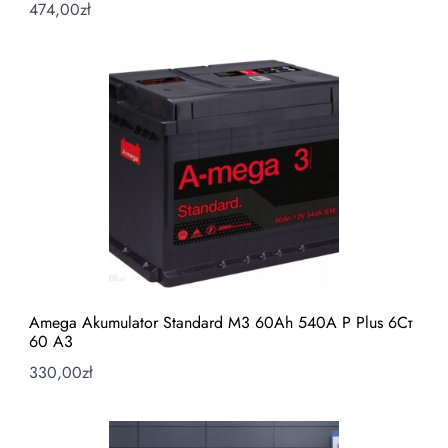
474,00
zł
Amega Akumulator Standard M3 60Ah 540A P Plus 6Ст
60 А3
330,00
zł