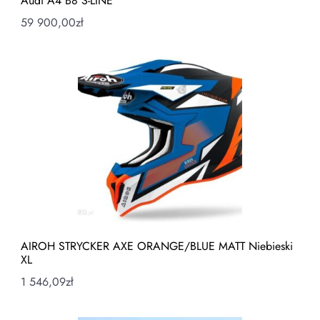
Audi A4 B8 S-LINE
59 900,00
zł
AIROH STRYCKER AXE ORANGE/BLUE MATT Niebieski
XL
1 546,09
zł