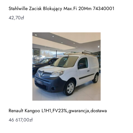
Stahlwille Zacisk Blokujący Max.Fi 20Mm 74340001
42,70
zł
Renault Kangoo L1H1,FV23%,gwarancja,dostawa
46 617,00
zł