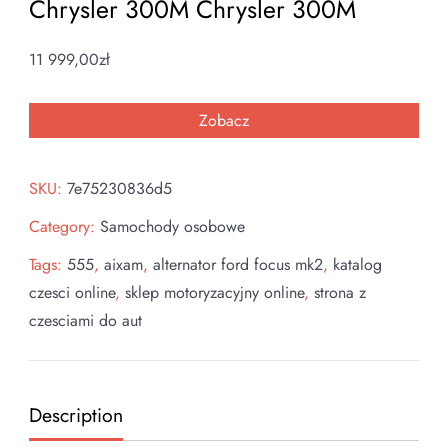
Chrysler 300M Chrysler 300M
11 999,00
zł
Zobacz
SKU:
7e75230836d5
Category:
Samochody osobowe
Tags:
555
,
aixam
,
alternator ford focus mk2
,
katalog
czesci online
,
sklep motoryzacyjny online
,
strona z
czesciami do aut
Description