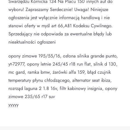
Swarzędzu Kórnicka 134 Na Placu 150 innych aut do
wyboru! Zapraszamy Serdecznie! Uwaga! Niniejsze
ogłoszenia jest wyłącznie informacją handlową i nie
stanowi oferty w myśl art 66,A§1 Kodeksu Cywilnego.
Sprzedający nie odpowiada za ewentualne błędy lub
nieaktualności ogłoszeni
opony zimowe 195/55/16, osłona silnika grande punto,
yt-72977, opony letnie 245/45 r18 run flat, silnik d 130,
mc gard, ramka bmw, żarówki alfa 159, błąd czujnik
temperatury płynu chłodzącego, alternator seat ibiza,
rozrząd laguna 2 1.8 16v, filtr kabinowy insignia, opony
zimowe 235/65 r17 suv
yyyyy