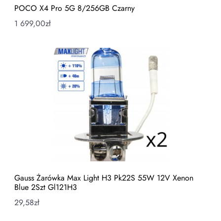
POCO X4 Pro 5G 8/256GB Czarny
1 699,00
zł
Gauss Żarówka Max Light H3 Pk22S 55W 12V Xenon
Blue 2Szt Gl121H3
29,58
zł