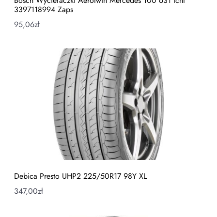
Bosch Wycieraczki Aerotwin Mercedes 100 631 Icnt
3397118994 Zaps
95,06
zł
Debica Presto UHP2 225/50R17 98Y XL
347,00
zł