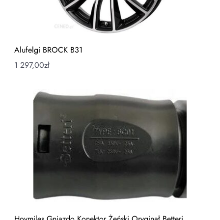
Alufelgi BROCK B31
1 297,00
zł
Hoymiles Gniazdo Konektor Żeński Oryginał Betteri