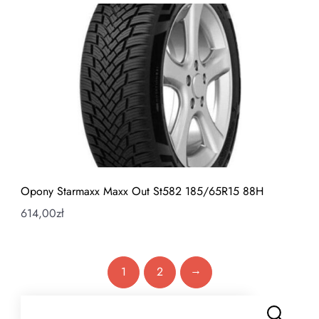
Opony Starmaxx Maxx Out St582 185/65R15 88H
614,00
zł
→
1
2