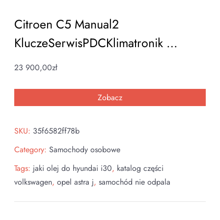
Citroen C5 Manual2
KluczeSerwisPDCKlimatronik …
23 900,00
zł
Zobacz
SKU:
35f6582ff78b
Category:
Samochody osobowe
Tags:
jaki olej do hyundai i30
,
katalog części
volkswagen
,
opel astra j
,
samochód nie odpala