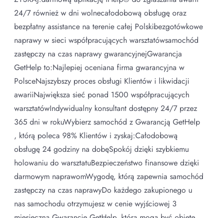
24/7 również w dni wolnecałodobową obsługę oraz
bezpłatny assistance na terenie całej Polskibezgotówkowe
naprawy w sieci współpracujących warsztatówsamochód
zastępczy na czas naprawy gwarancyjnejGwarancja
GetHelp to:Najlepiej oceniana firma gwarancyjna w
PolsceNajszybszy proces obsługi Klientów i likwidacji
awariiNajwiększa sieć ponad 1500 współpracujących
warsztatówIndywidualny konsultant dostępny 24/7 przez
365 dni w rokuWybierz samochód z Gwarancją GetHelp
, którą poleca 98% Klientów i zyskaj:Całodobową
obsługę 24 godziny na dobęSpokój dzięki szybkiemu
holowaniu do warsztatuBezpieczeństwo finansowe dzięki
darmowym naprawomWygodę, którą zapewnia samochód
zastępczy na czas naprawyDo każdego zakupionego u
nas samochodu otrzymujesz w cenie wyjściowej 3
miesięczną Gwarancję GetHelp, którą mogą być objęte