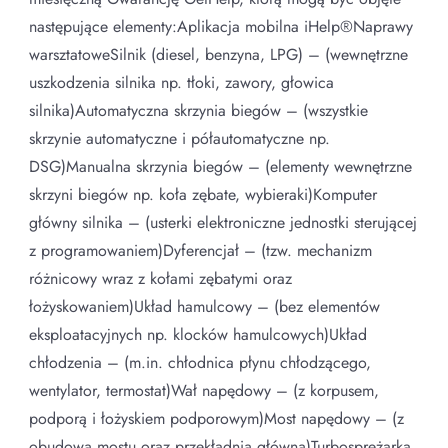
następujące elementy:Aplikacja mobilna iHelp®Naprawy
warsztatoweSilnik (diesel, benzyna, LPG) – (wewnętrzne
uszkodzenia silnika np. tłoki, zawory, głowica
silnika)Automatyczna skrzynia biegów – (wszystkie
skrzynie automatyczne i półautomatyczne np.
DSG)Manualna skrzynia biegów – (elementy wewnętrzne
skrzyni biegów np. koła zębate, wybieraki)Komputer
główny silnika – (usterki elektroniczne jednostki sterującej
z programowaniem)Dyferencjał – (tzw. mechanizm
różnicowy wraz z kołami zębatymi oraz
łożyskowaniem)Układ hamulcowy – (bez elementów
eksploatacyjnych np. klocków hamulcowych)Układ
chłodzenia – (m.in. chłodnica płynu chłodzącego,
wentylator, termostat)Wał napędowy – (z korpusem,
podporą i łożyskiem podporowym)Most napędowy – (z
obudową mostu oraz przekładnią główną)Turbosprężarka