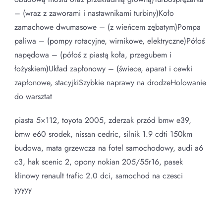
– (wraz z zaworami i nastawnikami turbiny)Koło
zamachowe dwumasowe – (z wieńcem zębatym)Pompa
paliwa – (pompy rotacyjne, wirnikowe, elektryczne)Półoś
napędowa – (półoś z piastą koła, przegubem i
łożyskiem)Układ zapłonowy – (świece, aparat i cewki
zapłonowe, stacyjkiSzybkie naprawy na drodzeHolowanie
do warsztat
piasta 5×112, toyota 2005, zderzak przód bmw e39,
bmw e60 srodek, nissan cedric, silnik 1.9 cdti 150km
budowa, mata grzewcza na fotel samochodowy, audi a6
c3, hak scenic 2, opony nokian 205/55r16, pasek
klinowy renault trafic 2.0 dci, samochod na czesci
yyyyy