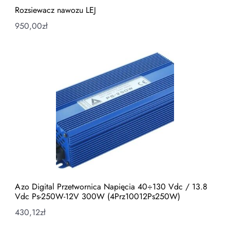
Rozsiewacz nawozu LEJ
950,00
zł
Azo Digital Przetwornica Napięcia 40÷130 Vdc / 13.8
Vdc Ps-250W-12V 300W (4Prz10012Ps250W)
430,12
zł