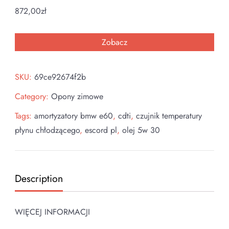
872,00
zł
Zobacz
SKU:
69ce92674f2b
Category:
Opony zimowe
Tags:
amortyzatory bmw e60
,
cdti
,
czujnik temperatury
płynu chłodzącego
,
escord pl
,
olej 5w 30
Description
WIĘCEJ INFORMACJI