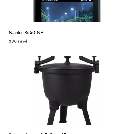
Navitel R650 NV
329,00
zł