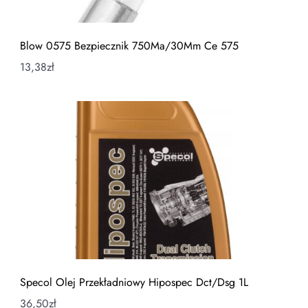
Blow 0575 Bezpiecznik 750Ma/30Mm Ce 575
13,38
zł
Specol Olej Przekładniowy Hipospec Dct/Dsg 1L
36,50
zł