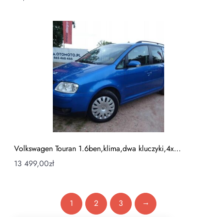
Volkswagen Touran 1.6ben,klima,dwa kluczyki,4x…
13 499,00
zł
→
1
2
3