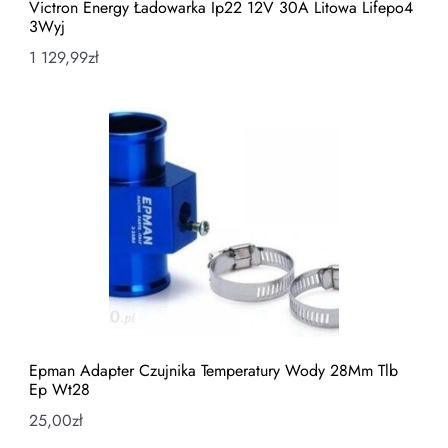
Victron Energy Ładowarka Ip22 12V 30A Litowa Lifepo4
3Wyj
1 129,99
zł
Epman Adapter Czujnika Temperatury Wody 28Mm Tlb
Ep Wt28
25,00
zł