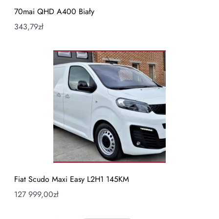
70mai QHD A400 Biały
343,79
zł
Fiat Scudo Maxi Easy L2H1 145KM
127 999,00
zł