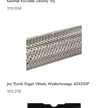
Kawmet Kociołek Żeliwny 10L
319,00
zł
Jmj Tłumik Drgań Układu Wydechowego 40X250P
103,27
zł