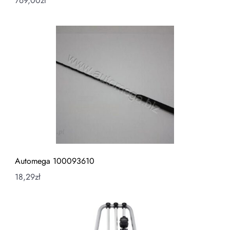
769,00
zł
Automega 100093610
18,29
zł