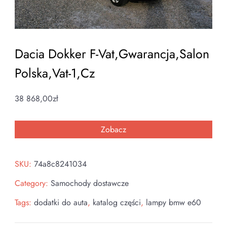
Dacia Dokker F-Vat,Gwarancja,Salon
Polska,Vat-1,Cz
38 868,00
zł
Zobacz
SKU:
74a8c8241034
Category:
Samochody dostawcze
Tags:
dodatki do auta
,
katalog części
,
lampy bmw e60