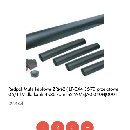
Radpol Mufa kablowa ZRM-2/JLP-CX4 35-70 przelotowa
06/1 kV dla kabli 4×35-70 mm2 WMEJA0I040HJ0001
39,48
zł
→
1
2
3