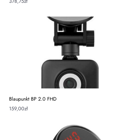
378,75
zł
Blaupunkt BP 2.0 FHD
159,00
zł