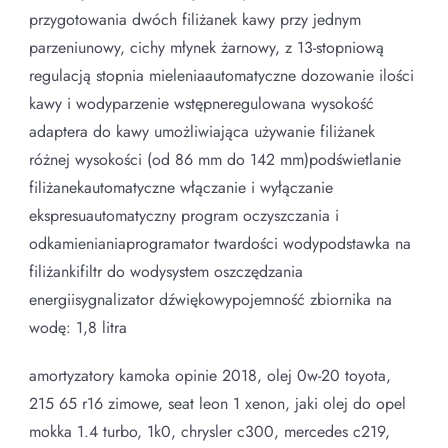
przygotowania dwóch filiżanek kawy przy jednym
parzeniunowy, cichy młynek żarnowy, z 13-stopniową
regulacją stopnia mieleniaautomatyczne dozowanie ilości
kawy i wodyparzenie wstępneregulowana wysokość
adaptera do kawy umożliwiająca używanie filiżanek
różnej wysokości (od 86 mm do 142 mm)podświetlanie
filiżanekautomatyczne włączanie i wyłączanie
ekspresuautomatyczny program oczyszczania i
odkamienianiaprogramator twardości wodypodstawka na
filiżankifiltr do wodysystem oszczędzania
energiisygnalizator dźwiękowypojemność zbiornika na
wodę: 1,8 litra
amortyzatory kamoka opinie 2018, olej 0w-20 toyota,
215 65 r16 zimowe, seat leon 1 xenon, jaki olej do opel
mokka 1.4 turbo, 1k0, chrysler c300, mercedes c219,