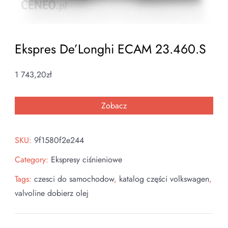
Ekspres De’Longhi ECAM 23.460.S
1 743,20
zł
Zobacz
SKU:
9f1580f2e244
Category:
Ekspresy ciśnieniowe
Tags:
czesci do samochodow
,
katalog części volkswagen
,
valvoline dobierz olej