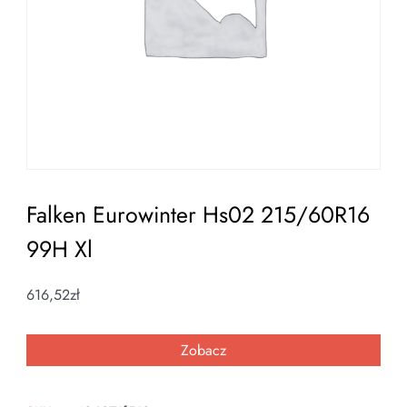
Falken Eurowinter Hs02 215/60R16
99H Xl
616,52
zł
Zobacz