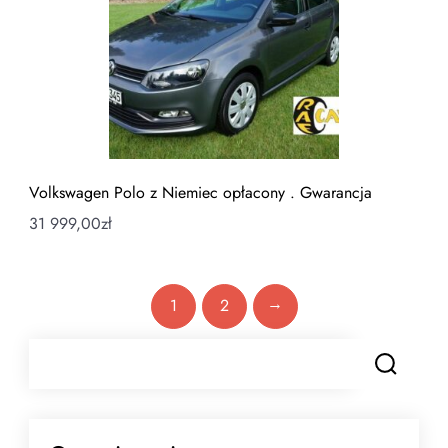
Volkswagen Polo z Niemiec opłacony . Gwarancja
31 999,00
zł
→
1
2