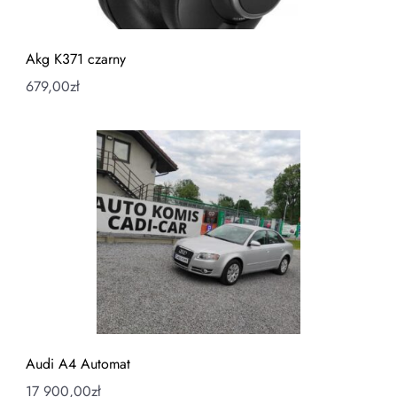
Akg K371 czarny
679,00
zł
Audi A4 Automat
17 900,00
zł