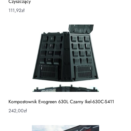
Czyszczący
111,92
zł
Kompostownik Evogreen 630L Czarny Ikel-630C-S411
242,00
zł