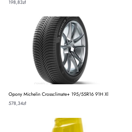
198,83
zł
Opony Michelin Crossclimate+ 195/55R16 91H Xl
578,34
zł