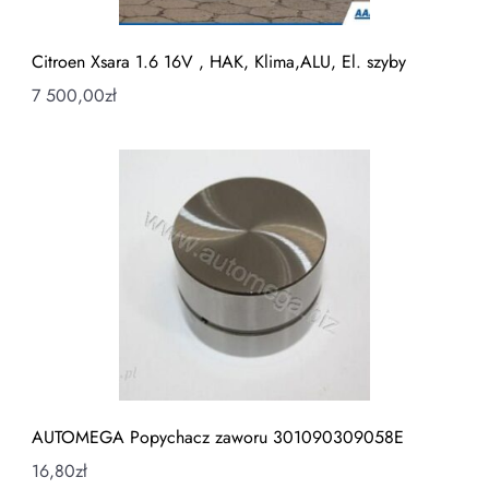
Citroen Xsara 1.6 16V , HAK, Klima,ALU, El. szyby
7 500,00
zł
AUTOMEGA Popychacz zaworu 301090309058E
16,80
zł