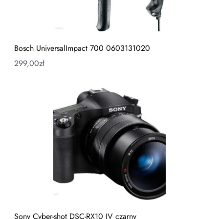
Bosch UniversalImpact 700 0603131020
299,00
zł
Sony Cyber-shot DSC-RX10 IV czarny