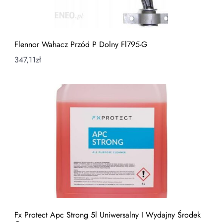
Flennor Wahacz Przód P Dolny Fl795-G
347,11
zł
Fx Protect Apc Strong 5l Uniwersalny I Wydajny Środek