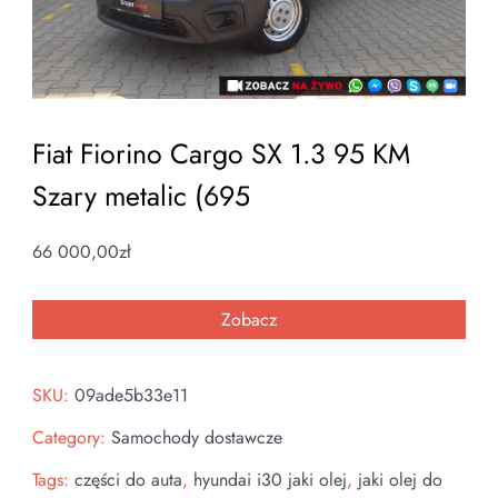
Fiat Fiorino Cargo SX 1.3 95 KM
Szary metalic (695
66 000,00
zł
Zobacz
SKU:
09ade5b33e11
Category:
Samochody dostawcze
Tags:
części do auta
,
hyundai i30 jaki olej
,
jaki olej do