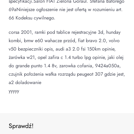
specyfikacji.Salon FIAT Zielona Góraul. Stefana Batorego
69aNiniejsze ogłoszenie nie jest ofertą w rozumieniu art.
66 Kodeksu cywilnego.
corsa 2001, ramki pod tablice rejestracyjne 3d, hunday
kombi, bmw e60 wahacze przód, fiat bravo 2.0, volvo
v50 bezpieczniki opis, audi a3 2.0 fsi 150km opinie,
żarówka w21, opel zafira c 1.4 turbo lpg opinie, jaki olej
do grande punto 1.4 8v, zarowka cofania, 9424a050a,
czujnik położenia wałka rozrządu peugeot 307 gdzie jest,
a2 doladowanie
yyyyy
Sprawdź!