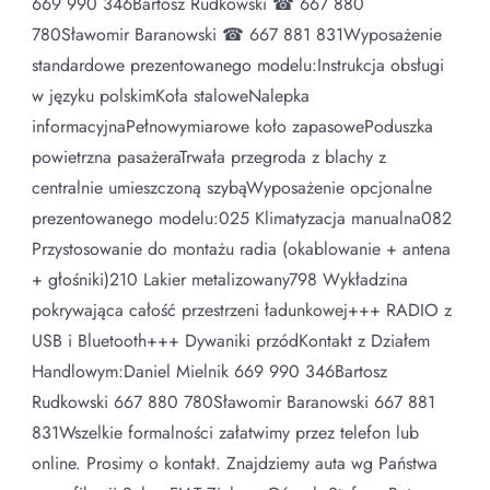
669 990 346Bartosz Rudkowski ☎ 667 880
780Sławomir Baranowski ☎ 667 881 831Wyposażenie
standardowe prezentowanego modelu:Instrukcja obsługi
w języku polskimKoła staloweNalepka
informacyjnaPełnowymiarowe koło zapasowePoduszka
powietrzna pasażeraTrwała przegroda z blachy z
centralnie umieszczoną szybąWyposażenie opcjonalne
prezentowanego modelu:025 Klimatyzacja manualna082
Przystosowanie do montażu radia (okablowanie + antena
+ głośniki)210 Lakier metalizowany798 Wykładzina
pokrywająca całość przestrzeni ładunkowej+++ RADIO z
USB i Bluetooth+++ Dywaniki przódKontakt z Działem
Handlowym:Daniel Mielnik 669 990 346Bartosz
Rudkowski 667 880 780Sławomir Baranowski 667 881
831Wszelkie formalności załatwimy przez telefon lub
online. Prosimy o kontakt. Znajdziemy auta wg Państwa