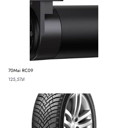
70Mai RC09
125,57
zł