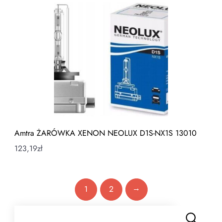
Amtra ŻARÓWKA XENON NEOLUX D1S-NX1S 13010
123,19
zł
→
1
2