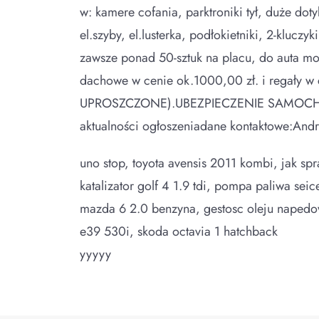
w: kamere cofania, parktroniki tył, duże do
el.szyby, el.lusterka, podłokietniki, 2-klucz
zawsze ponad 50-sztuk na placu, do auta m
dachowe w cenie ok.1000,00 zł. i rega
UPROSZCZONE).UBEZPIECZENIE SAMOCHODU OC
aktualności ogłoszeniadane kontaktowe:Andr
uno stop, toyota avensis 2011 kombi, jak spraw
katalizator golf 4 1.9 tdi, pompa paliwa sei
mazda 6 2.0 benzyna, gestosc oleju napedow
e39 530i, skoda octavia 1 hatchback
yyyyy