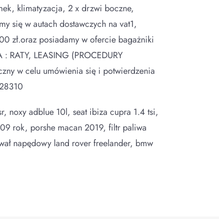
mek, klimatyzacja, 2 x drzwi boczne,
jemy się w autach dostawczych na vat1,
00 zł.oraz posiadamy w ofercie bagażniki
A : RATY, LEASING (PROCEDURY
 w celu umówienia się i potwierdzenia
228310
r, noxy adblue 10l, seat ibiza cupra 1.4 tsi,
2009 rok, porshe macan 2019, filtr paliwa
 wał napędowy land rover freelander, bmw