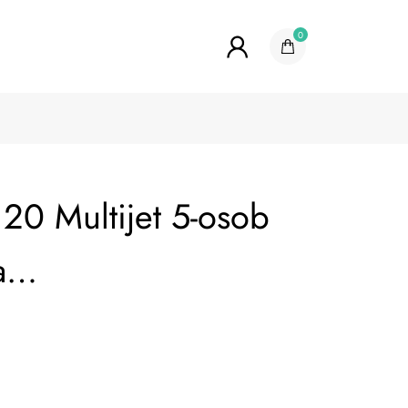
0
 120 Multijet 5-osob
ha…