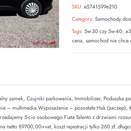
SKU:
e5741599e210
Category:
Samochody dos
Tags:
5w-30 czy 5w-40
,
a
cena
,
samochod nie chce 
ny zamek, Czujniki parkowania, Immobilizer, Poduszka po
ie – multimedia:Wyposażenie – pozostałe:Hak (zaczep), 
przedajemy 5-cio osobowego Fiata Talento z drzwiami roz
ena netto 89700,00+vat, koszt rejestracji tylko 260 zł. dł