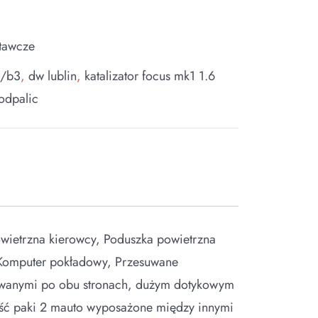
tawcze
3/b3
,
dw lublin
,
katalizator focus mk1 1.6
odpalic
wietrzna kierowcy, Poduszka powietrzna
Komputer pokładowy, Przesuwane
suwanymi po obu stronach, dużym dotykowym
ugość paki 2 mauto wyposażone między innymi