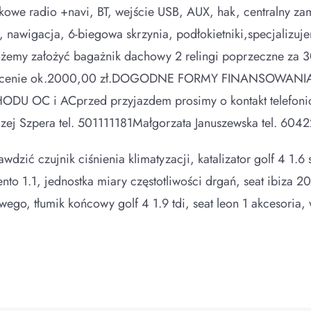
tykowe radio +navi, BT, wejście USB, AUX, hak, centralny za
yki, nawigacja, 6-biegowa skrzynia, podłokietniki,specjalizu
ożemy założyć bagażnik dachowy 2 relingi poprzeczne za 3
ły w cenie ok.2000,00 zł.DOGODNE FORMY FINANSOWANI
 i ACprzed przyjazdem prosimy o kontakt telefoniczny
zej Szpera tel. 501111181Małgorzata Januszewska tel. 604
dzić czujnik ciśnienia klimatyzacji, katalizator golf 4 1.6 s
cento 1.1, jednostka miary częstotliwości drgań, seat ibiza 
ego, tłumik końcowy golf 4 1.9 tdi, seat leon 1 akcesoria,