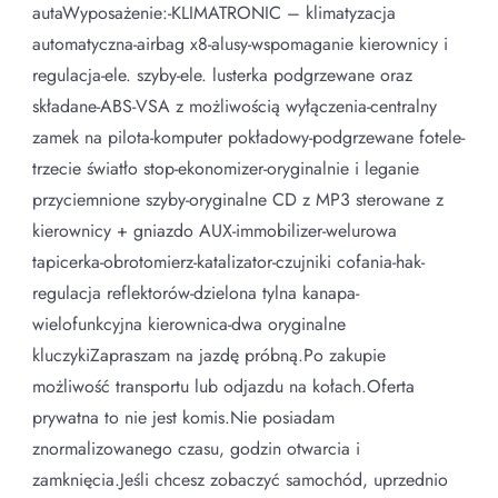
autaWyposażenie:-KLIMATRONIC – klimatyzacja
automatyczna-airbag x8-alusy-wspomaganie kierownicy i
regulacja-ele. szyby-ele. lusterka podgrzewane oraz
składane-ABS-VSA z możliwością wyłączenia-centralny
zamek na pilota-komputer pokładowy-podgrzewane fotele-
trzecie światło stop-ekonomizer-oryginalnie i leganie
przyciemnione szyby-oryginalne CD z MP3 sterowane z
kierownicy + gniazdo AUX-immobilizer-welurowa
tapicerka-obrotomierz-katalizator-czujniki cofania-hak-
regulacja reflektorów-dzielona tylna kanapa-
wielofunkcyjna kierownica-dwa oryginalne
kluczykiZapraszam na jazdę próbną.Po zakupie
możliwość transportu lub odjazdu na kołach.Oferta
prywatna to nie jest komis.Nie posiadam
znormalizowanego czasu, godzin otwarcia i
zamknięcia.Jeśli chcesz zobaczyć samochód, uprzednio