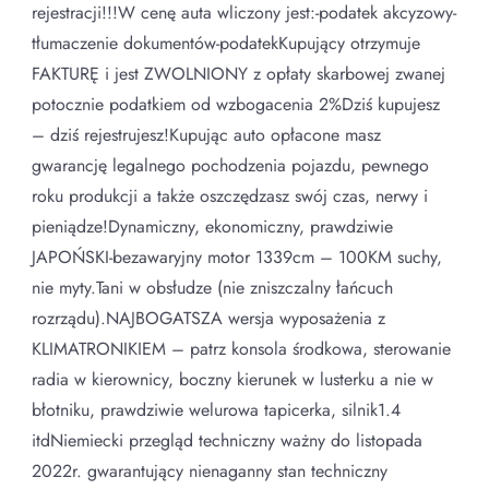
rejestracji!!!W cenę auta wliczony jest:-podatek akcyzowy-
tłumaczenie dokumentów-podatekKupujący otrzymuje
FAKTURĘ i jest ZWOLNIONY z opłaty skarbowej zwanej
potocznie podatkiem od wzbogacenia 2%Dziś kupujesz
– dziś rejestrujesz!Kupując auto opłacone masz
gwarancję legalnego pochodzenia pojazdu, pewnego
roku produkcji a także oszczędzasz swój czas, nerwy i
pieniądze!Dynamiczny, ekonomiczny, prawdziwie
JAPOŃSKI-bezawaryjny motor 1339cm – 100KM suchy,
nie myty.Tani w obsłudze (nie zniszczalny łańcuch
rozrządu).NAJBOGATSZA wersja wyposażenia z
KLIMATRONIKIEM – patrz konsola środkowa, sterowanie
radia w kierownicy, boczny kierunek w lusterku a nie w
błotniku, prawdziwie welurowa tapicerka, silnik1.4
itdNiemiecki przegląd techniczny ważny do listopada
2022r. gwarantujący nienaganny stan techniczny