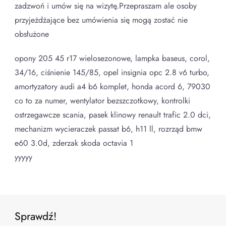
zadzwoń i umów się na wizytę.Przepraszam ale osoby
przyjeżdżające bez umówienia się mogą zostać nie
obsłużone
opony 205 45 r17 wielosezonowe, lampka baseus, corol,
34/16, ciśnienie 145/85, opel insignia opc 2.8 v6 turbo,
amortyzatory audi a4 b6 komplet, honda acord 6, 79030
co to za numer, wentylator bezszczotkowy, kontrolki
ostrzegawcze scania, pasek klinowy renault trafic 2.0 dci,
mechanizm wycieraczek passat b6, h11 ll, rozrząd bmw
e60 3.0d, zderzak skoda octavia 1
yyyyy
Sprawdź!