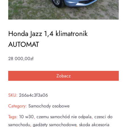
Honda Jazz 1,4 klimatronik
AUTOMAT
28 000,00
zł
Zobacz
SKU:
266a4c3f3a06
Category:
Samochody osobowe
Tags:
10 w30
,
czemu samochód nie odpala
,
czesci do
samochodu
,
gadżety samochodowe
,
skoda akcesoria