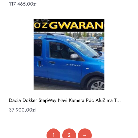
117 465,00
zł
Dacia Dokker StepWay Navi Kamera Pdc AluZima T…
37 900,00
zł
→
1
2