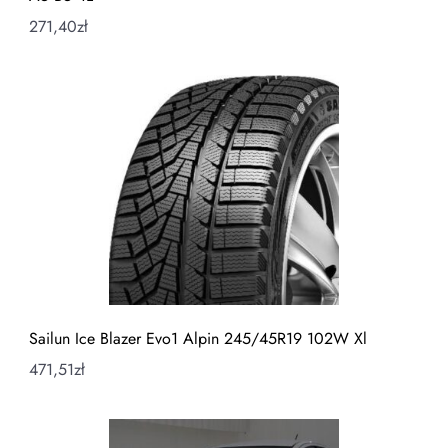
271,40
zł
Sailun Ice Blazer Evo1 Alpin 245/45R19 102W Xl
471,51
zł