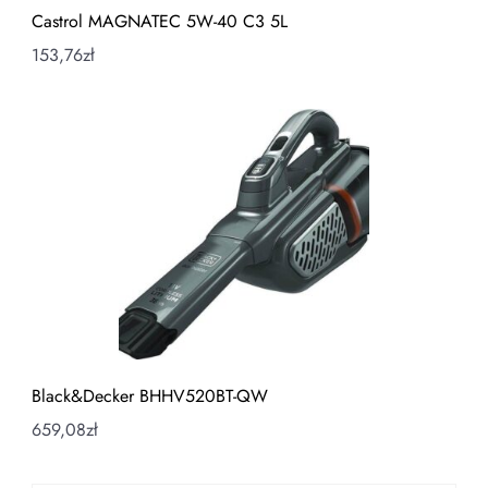
Castrol MAGNATEC 5W-40 C3 5L
153,76
zł
Black&Decker BHHV520BT-QW
659,08
zł