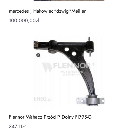
mercedes , Hakowiec*dzwig*Meiller
100 000,00
zł
Flennor Wahacz Przód P Dolny Fl795-G
347,11
zł