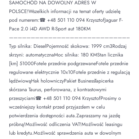
SAMOCHÓD NA DOWOLNY ADRES W
POLSCE!Wszelkich informacji na temat oferty udzielę
pod numerem:☎ +48 501 110 094 KrzysztofJaguar F-
Pace 2.0 i4D AWD R-Sport aut 180KM
———————————————————————————–
Typ silnika: DieselPojemność skokowa: 1999 cm3Rodzaj
skrzyni: automatycznaMoc silnika: 180 KMStan licznika
[km] 51000Fotele przednie podgrzewaneFotele przednie
regulowane elektrycznie 10x10Fotele przednie z regulacją
lędźwiowąHak holowniczyPakiet BusinessTapicerka
skórzana Taurus, perforowana, z kontrastowymi
przeszyciami☎ +48 501 110 094 KrzysztofProsimy o
wcześniejszy kontakt przed przyjazdem w celu
potwierdzenia dostępności auta.Zapraszamy na jazdę
próbną!Możliwość odliczenia VAT!Możliwość leasingu
lub kredytu.Możliwość sprawdzenia auta w dowolnym