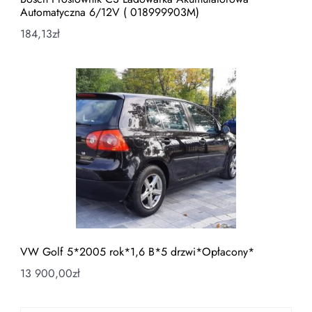
Automatyczna 6/12V ( 018999903M)
184,13
zł
VW Golf 5*2005 rok*1,6 B*5 drzwi*Opłacony*
13 900,00
zł