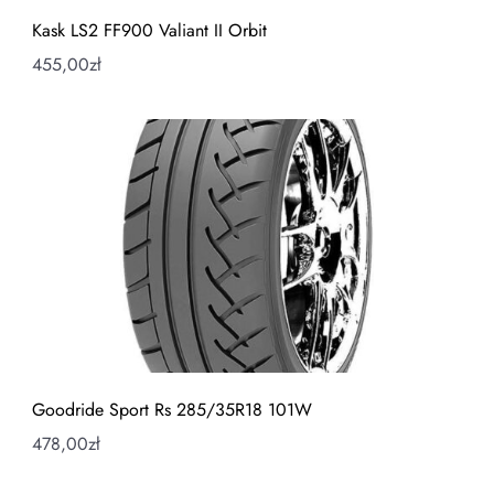
Kask LS2 FF900 Valiant II Orbit
455,00
zł
Goodride Sport Rs 285/35R18 101W
478,00
zł