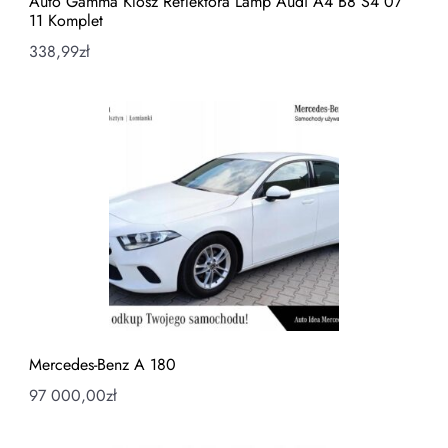
Auto Gamma Klosz Reflektora Lamp Audi A4 B8 S4 07
11 Komplet
338,99
zł
Mercedes-Benz A 180
97 000,00
zł