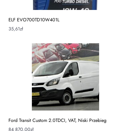
ELF EVO700TD10W401L
35,61
zł
Ford Transit Custom 2.0TDCI, VAT, Niski Przebieg
84 870,00
zł