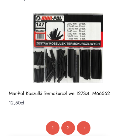
Mar-Pol Koszulki Termokurczliwe 127Szt. M66562
12,50
zł
→
1
2