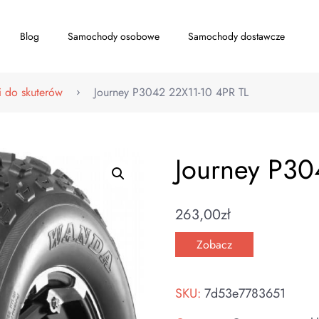
Blog
Samochody osobowe
Samochody dostawcze
 do skuterów
Journey P3042 22X11-10 4PR TL
Journey P30
263,00
zł
Zobacz
SKU:
7d53e7783651