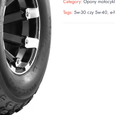
Category:
Opony motocykl
Tags:
5w-30 czy 5w-40
,
e-