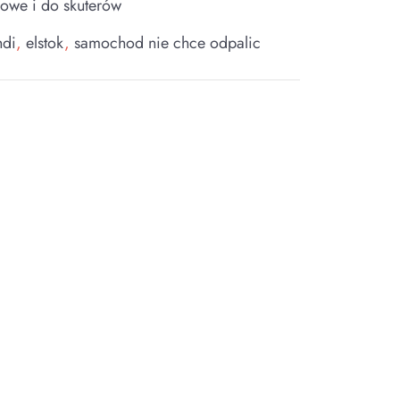
owe i do skuterów
hdi
,
elstok
,
samochod nie chce odpalic