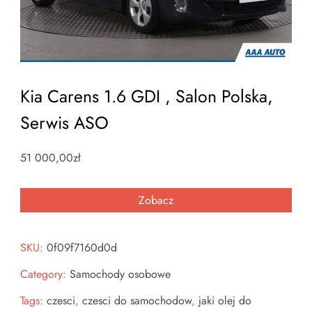
Kia Carens 1.6 GDI , Salon Polska,
Serwis ASO
51 000,00
zł
Zobacz
SKU:
0f09f7160d0d
Category:
Samochody osobowe
Tags:
czesci
,
czesci do samochodow
,
jaki olej do