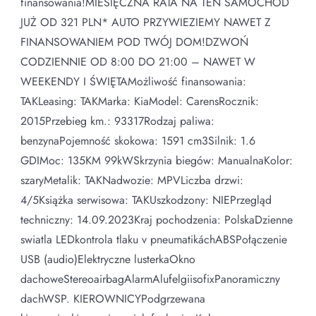
finansowania!MIESIĘCZNA RATA NA TEN SAMOCHÓD
JUŻ OD 321 PLN* AUTO PRZYWIEZIEMY NAWET Z
FINANSOWANIEM POD TWÓJ DOM!DZWOŃ
CODZIENNIE OD 8:00 DO 21:00 – NAWET W
WEEKENDY I ŚWIĘTAMożliwość finansowania:
TAKLeasing: TAKMarka: KiaModel: CarensRocznik:
2015Przebieg km.: 93317Rodzaj paliwa:
benzynaPojemność skokowa: 1591 cm3Silnik: 1.6
GDIMoc: 135KM 99kWSkrzynia biegów: ManualnaKolor:
szaryMetalik: TAKNadwozie: MPVLiczba drzwi:
4/5Książka serwisowa: TAKUszkodzony: NIEPrzegląd
techniczny: 14.09.2023Kraj pochodzenia: PolskaDzienne
swiatla LEDkontrola tlaku v pneumatikáchABSPołączenie
USB (audio)Elektryczne lusterkaOkno
dachoweStereoairbagAlarmAlufelgiisofixPanoramiczny
dachWSP. KIEROWNICYPodgrzewana