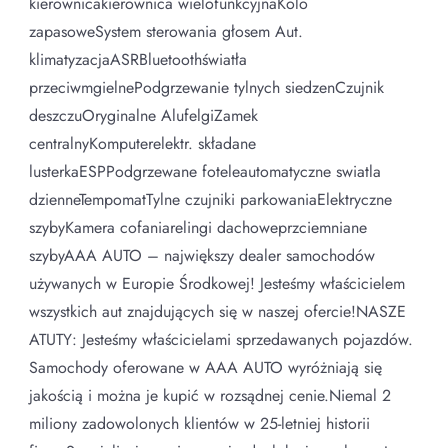
kierownicakierownica wielofunkcyjnaKolo
zapasoweSystem sterowania głosem Aut.
klimatyzacjaASRBluetoothświatła
przeciwmgielnePodgrzewanie tylnych siedzenCzujnik
deszczuOryginalne AlufelgiZamek
centralnyKomputerelektr. składane
lusterkaESPPodgrzewane foteleautomatyczne swiatla
dzienneTempomatTylne czujniki parkowaniaElektryczne
szybyKamera cofaniarelingi dachoweprzciemniane
szybyAAA AUTO – największy dealer samochodów
używanych w Europie Środkowej! Jesteśmy właścicielem
wszystkich aut znajdujących się w naszej ofercie!NASZE
ATUTY: Jesteśmy właścicielami sprzedawanych pojazdów.
Samochody oferowane w AAA AUTO wyróżniają się
jakością i można je kupić w rozsądnej cenie.Niemal 2
miliony zadowolonych klientów w 25-letniej historii