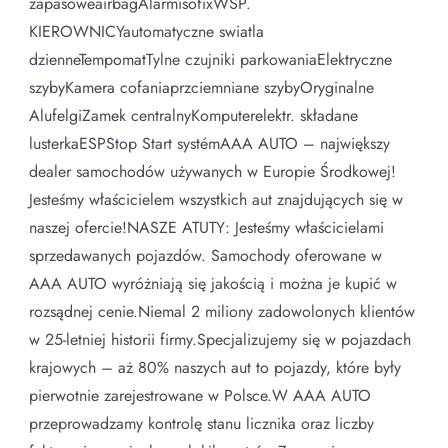
zapasoweairbagAlarmisofixWSP.
KIEROWNICYautomatyczne swiatla
dzienneTempomatTylne czujniki parkowaniaElektryczne
szybyKamera cofaniaprzciemniane szybyOryginalne
AlufelgiZamek centralnyKomputerelektr. składane
lusterkaESPStop Start systémAAA AUTO – największy
dealer samochodów używanych w Europie Środkowej!
Jesteśmy właścicielem wszystkich aut znajdujących się w
naszej ofercie!NASZE ATUTY: Jesteśmy właścicielami
sprzedawanych pojazdów. Samochody oferowane w
AAA AUTO wyróżniają się jakością i można je kupić w
rozsądnej cenie.Niemal 2 miliony zadowolonych klientów
w 25-letniej historii firmy.Specjalizujemy się w pojazdach
krajowych – aż 80% naszych aut to pojazdy, które były
pierwotnie zarejestrowane w Polsce.W AAA AUTO
przeprowadzamy kontrolę stanu licznika oraz liczby