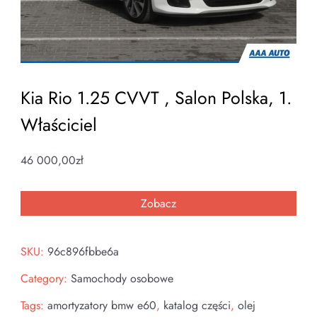
Kia Rio 1.25 CVVT , Salon Polska, 1.
Właściciel
46 000,00
zł
Zobacz
SKU:
96c896fbbe6a
Category:
Samochody osobowe
Tags:
amortyzatory bmw e60
,
katalog części
,
olej