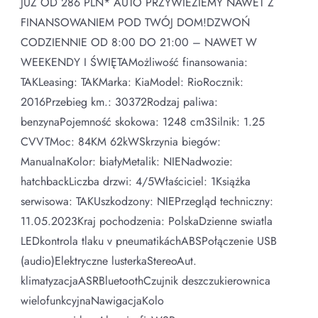
JUŻ OD 286 PLN* AUTO PRZYWIEZIEMY NAWET Z
FINANSOWANIEM POD TWÓJ DOM!DZWOŃ
CODZIENNIE OD 8:00 DO 21:00 – NAWET W
WEEKENDY I ŚWIĘTAMożliwość finansowania:
TAKLeasing: TAKMarka: KiaModel: RioRocznik:
2016Przebieg km.: 30372Rodzaj paliwa:
benzynaPojemność skokowa: 1248 cm3Silnik: 1.25
CVVTMoc: 84KM 62kWSkrzynia biegów:
ManualnaKolor: białyMetalik: NIENadwozie:
hatchbackLiczba drzwi: 4/5Właściciel: 1Książka
serwisowa: TAKUszkodzony: NIEPrzegląd techniczny:
11.05.2023Kraj pochodzenia: PolskaDzienne swiatla
LEDkontrola tlaku v pneumatikáchABSPołączenie USB
(audio)Elektryczne lusterkaStereoAut.
klimatyzacjaASRBluetoothCzujnik deszczukierownica
wielofunkcyjnaNawigacjaKolo