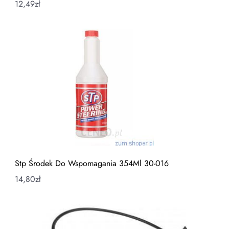
12,49
zł
Stp Środek Do Wspomagania 354Ml 30-016
14,80
zł