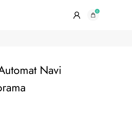
0
 Automat Navi
orama