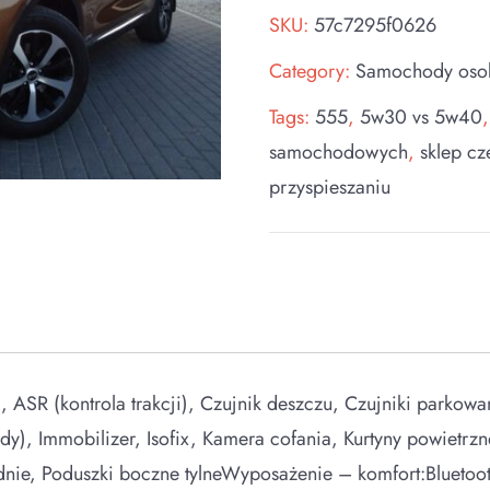
SKU:
57c7295f0626
Category:
Samochody os
Tags:
555
,
5w30 vs 5w40
samochodowych
,
sklep c
przyspieszaniu
SR (kontrola trakcji), Czujnik deszczu, Czujniki parkowan
azdy), Immobilizer, Isofix, Kamera cofania, Kurtyny powietr
dnie, Poduszki boczne tylneWyposażenie – komfort:Blueto