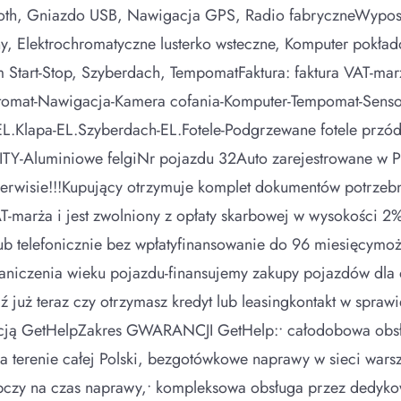
oth, Gniazdo USB, Nawigacja GPS, Radio fabryczneWyposaż
, Elektrochromatyczne lusterko wsteczne, Komputer pokład
m Start-Stop, Szyberdach, TempomatFaktura: faktura VAT-ma
omat-Nawigacja-Kamera cofania-Komputer-Tempomat-Sensor 
a-EL.Klapa-EL.Szyberdach-EL.Fotele-Podgrzewane fotele przó
NITY-Aluminiowe felgiNr pojazdu 32Auto zarejestrowane w 
serwisie!!!Kupujący otrzymuje komplet dokumentów potrzeb
AT-marża i jest zwolniony z opłaty skarbowej w wysokości 
 lub telefonicznie bez wpłatyfinansowanie do 96 miesięcym
raniczenia wieku pojazdu-finansujemy zakupy pojazdów dla o
uż teraz czy otrzymasz kredyt lub leasingkontakt w sprawi
ją GetHelpZakres GWARANCJI GetHelp:• całodobowa obsłu
e na terenie całej Polski, bezgotówkowe naprawy w sieci war
pczy na czas naprawy,• kompleksowa obsługa przez dedykow