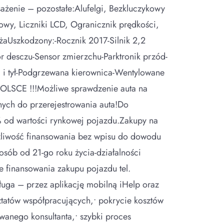
enie – pozostałe:Alufelgi, Bezkluczykowy
owy, Liczniki LCD, Ogranicznik prędkości,
rżaUszkodzony:-Rocznik 2017-Silnik 2,2
desczu-Sensor zmierzchu-Parktronik przód-
d i tył-Podgrzewana kierownica-Wentylowane
POLSCE !!!Możliwe sprawdzenie auta na
nych do przerejestrowania auta!Do
2% od wartości rynkowej pojazdu.Zakupy na
ożliwość finansowania bez wpisu do dowodu
sób od 21-go roku życia-działalności
e finansowania zakupu pojazdu tel.
ga – przez aplikację mobilną iHelp oraz
sztatów współpracujących,• pokrycie kosztów
anego konsultanta,• szybki proces