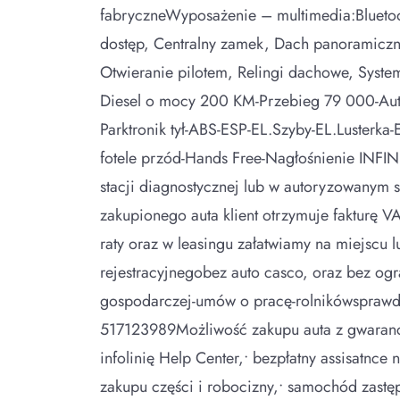
fabryczneWyposażenie – multimedia:Blueto
dostęp, Centralny zamek, Dach panoramiczny
Otwieranie pilotem, Relingi dachowe, Syste
Diesel o mocy 200 KM-Przebieg 79 000-Aut
Parktronik tył-ABS-ESP-EL.Szyby-EL.Lusterk
fotele przód-Hands Free-Nagłośnienie INFI
stacji diagnostycznej lub w autoryzowanym 
zakupionego auta klient otrzymuje fakturę V
raty oraz w leasingu załatwiamy na miejscu
rejestracyjnegobez auto casco, oraz bez og
gospodarczej-umów o pracę-rolnikówsprawdź j
517123989Możliwość zakupu auta z gwaranc
infolinię Help Center,• bezpłatny assisatnc
zakupu części i robocizny,• samochód zastę