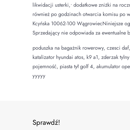
likwidacji usterki,• dodatkowe zniżki na ro
również po godzinach otwarcia komisu po
Kcyńska 10062-100 WągrowiecNiniejsze ogłosz
Sprzedający nie odpowiada za ewentualne bł
poduszka na bagażnik rowerowy, czesci daf,
katalizator hyundai atos, k9 a1, zderzak tyl
pojemność, piasta tył golf 4, akumulator op
yyyyy
Sprawdź!