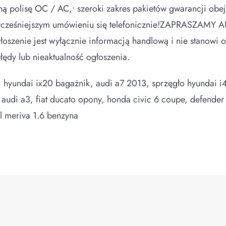
czną polisę OC / AC,• szeroki zakres pakietów gwarancji ob
 wcześniejszym umówieniu się telefonicznie!ZAPRASZAMY
enie jest wyłącznie informacją handlową i nie stanowi ofe
ędy lub nieaktualność ogłoszenia.
 hyundai ix20 bagażnik, audi a7 2013, sprzęgło hyundai i4
ny audi a3, fiat ducato opony, honda civic 6 coupe, defender
el meriva 1.6 benzyna