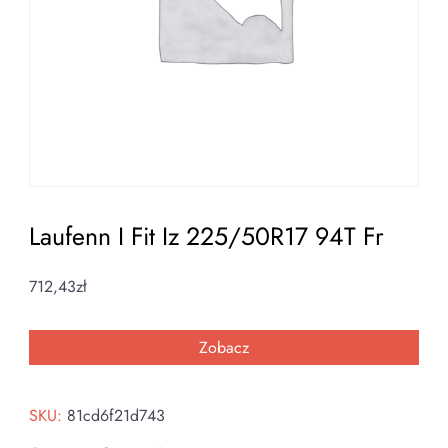
Laufenn I Fit Iz 225/50R17 94T Fr
712,43
zł
Zobacz
SKU:
81cd6f21d743