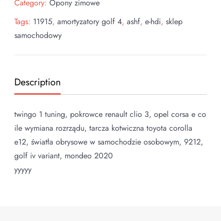
Category:
Opony zimowe
Tags:
11915
,
amortyzatory golf 4
,
ashf
,
e-hdi
,
sklep
samochodowy
Description
twingo 1 tuning, pokrowce renault clio 3, opel corsa e co
ile wymiana rozrządu, tarcza kotwiczna toyota corolla
e12, światła obrysowe w samochodzie osobowym, 9212,
golf iv variant, mondeo 2020
yyyyy