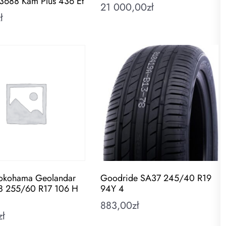
 3688 Kam Plus 436 Et
21 000,00
zł
ł
okohama Geolandar
Goodride SA37 245/40 R19
 255/60 R17 106 H
94Y 4
883,00
zł
zł