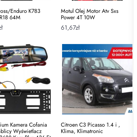
ross/Enduro K783
Motul Olej Motor Atv Sxs
R18 64M
Power 4T 10W
zł
61,67
zł
ium Kamera Cofania
Citroen C3 Picasso 1.4 i ,
blicy Wyświetlacz
Klima, Klimatronic