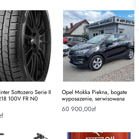
inter Sottozero Serie II
Opel Mokka Piekna, bogate
18 100V FR N0
wyposazenie, serwisowana
60 900,00
zł
zł