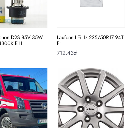
enon D2S 85V 35W
Laufenn I Fit Iz 225/50R17 94T
4300K E11
Fr
712,43
zł