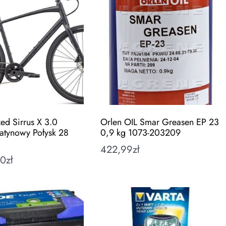
ed Sirrus X 3.0
Orlen OIL Smar Greasen EP 23
atynowy Połysk 28
0,9 kg 1073-203209
422,99
zł
00
zł