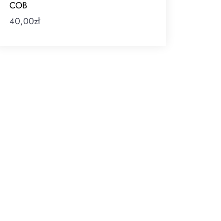
COB
40,00
zł