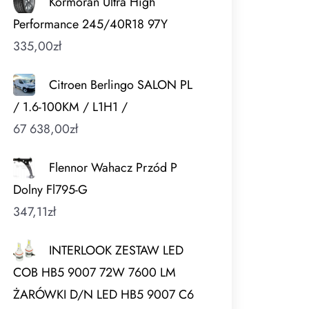
Kormoran Ultra High
Performance 245/40R18 97Y
335,00
zł
Citroen Berlingo SALON PL
/ 1.6-100KM / L1H1 /
67 638,00
zł
Flennor Wahacz Przód P
Dolny Fl795-G
347,11
zł
INTERLOOK ZESTAW LED
COB HB5 9007 72W 7600 LM
ŻARÓWKI D/N LED HB5 9007 C6