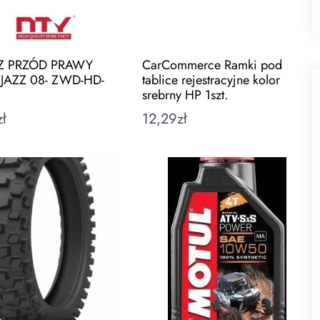
 PRZÓD PRAWY
CarCommerce Ramki pod
AZZ 08- ZWD-HD-
tablice rejestracyjne kolor
srebrny HP 1szt.
zł
12,29
zł