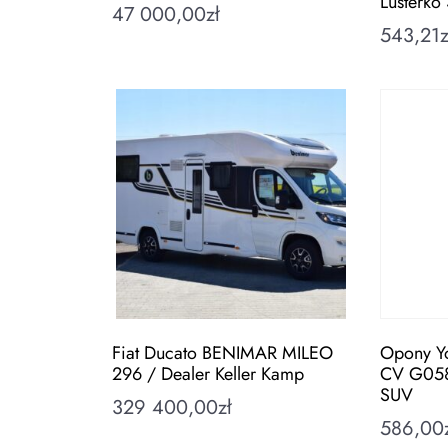
Lusterko
47 000,00
zł
543,21
z
Fiat Ducato BENIMAR MILEO
Opony Y
296 / Dealer Keller Kamp
CV G058
SUV
329 400,00
zł
586,00