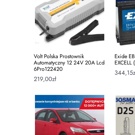
Volt Polska Prostownik
Exide E
Automatyczny 12 24V 20A Lcd
EXCELL (
6Pro122420
344,15
z
219,00
zł