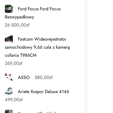
Ford Focus Ford Focus
Bezwypadkowy
26 500,00
zł
Fastcam Wideorejestrator
samochodowy 9,66 cala z kamerą
cofania T986CM
369,00
zł
ASSO
580,00
zł
Ariete Xvapor Deluxe 4146
499,00
zł