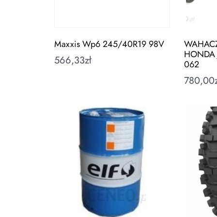
Maxxis Wp6 245/40R19 98V
WAHACZ
HONDA J
566,33
zł
062
780,00