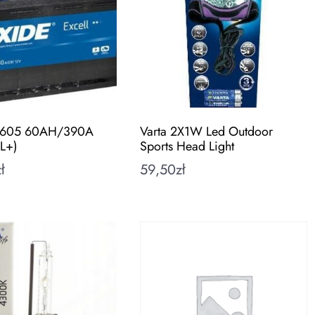
B605 60AH/390A
Varta 2X1W Led Outdoor
L+)
Sports Head Light
ł
59,50
zł