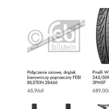
Połączenie osiowe, drążek
Pirelli W
kierowniczy poprzeczny FEBI
245/50R
BILSTEIN 28466
3PMSF
45,96
zł
689,00