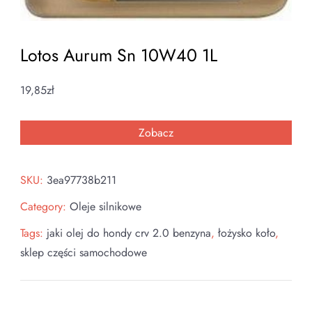
Lotos Aurum Sn 10W40 1L
19,85
zł
Zobacz
SKU:
3ea97738b211
Category:
Oleje silnikowe
Tags:
jaki olej do hondy crv 2.0 benzyna
,
łożysko koło
,
sklep części samochodowe