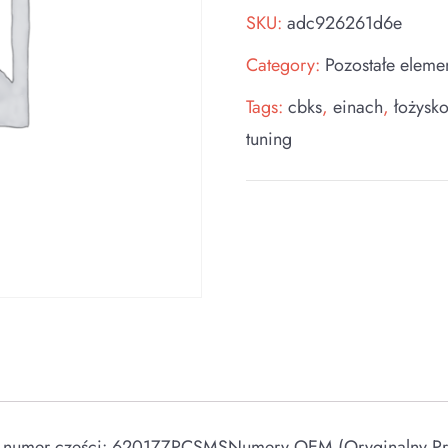
SKU:
adc926261d6e
Category:
Pozostałe eleme
Tags:
cbks
,
einach
,
łożysko
tuning
 numer części: 6201ZZPCSMSNumery OEM (Oryginalny Pr