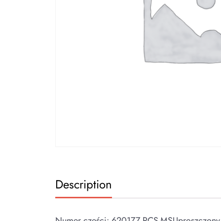
Description
Numer części: 6201ZZ-PCS-MSUproszczony