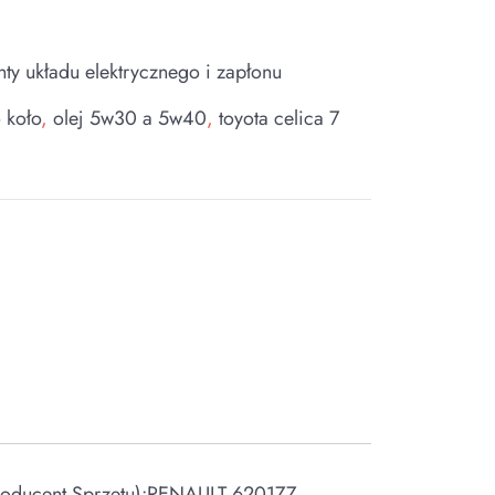
nty układu elektrycznego i zapłonu
 koło
,
olej 5w30 a 5w40
,
toyota celica 7
oducent Sprzętu):RENAULT 6201ZZ