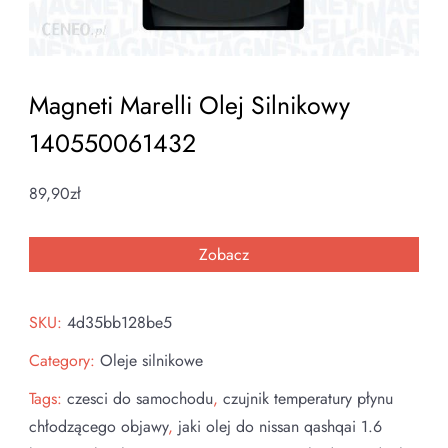
Magneti Marelli Olej Silnikowy
140550061432
89,90
zł
Zobacz
SKU:
4d35bb128be5
Category:
Oleje silnikowe
Tags:
czesci do samochodu
,
czujnik temperatury płynu
chłodzącego objawy
,
jaki olej do nissan qashqai 1.6