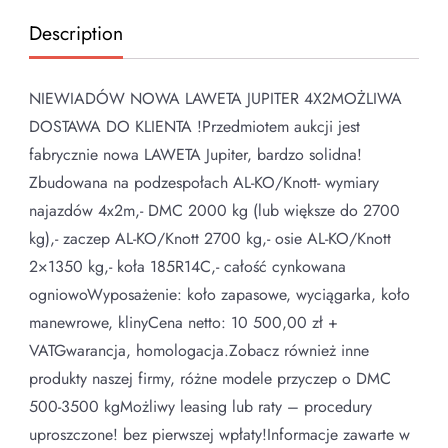
Description
NIEWIADÓW NOWA LAWETA JUPITER 4X2MOŻLIWA
DOSTAWA DO KLIENTA !Przedmiotem aukcji jest
fabrycznie nowa LAWETA Jupiter, bardzo solidna!
Zbudowana na podzespołach AL-KO/Knott- wymiary
najazdów 4x2m,- DMC 2000 kg (lub większe do 2700
kg),- zaczep AL-KO/Knott 2700 kg,- osie AL-KO/Knott
2×1350 kg,- koła 185R14C,- całość cynkowana
ogniowoWyposażenie: koło zapasowe, wyciągarka, koło
manewrowe, klinyCena netto: 10 500,00 zł +
VATGwarancja, homologacja.Zobacz również inne
produkty naszej firmy, różne modele przyczep o DMC
500-3500 kgMożliwy leasing lub raty – procedury
uproszczone! bez pierwszej wpłaty!Informacje zawarte w