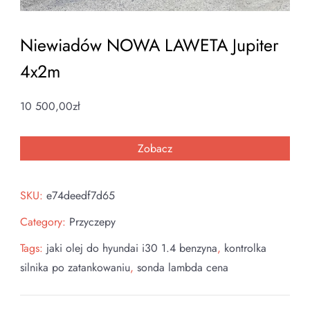
Niewiadów NOWA LAWETA Jupiter
4x2m
10 500,00
zł
Zobacz
SKU:
e74deedf7d65
Category:
Przyczepy
Tags:
jaki olej do hyundai i30 1.4 benzyna
,
kontrolka
silnika po zatankowaniu
,
sonda lambda cena