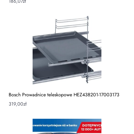
186,07
zł
Bosch Prowadnice teleskopowe HEZ438201-17003173
319,00
zł