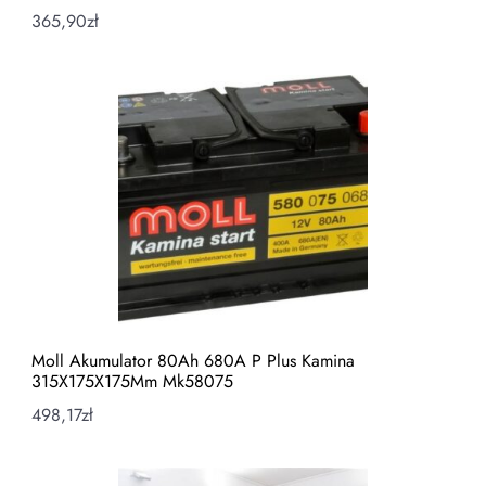
365,90
zł
Moll Akumulator 80Ah 680A P Plus Kamina
315X175X175Mm Mk58075
498,17
zł