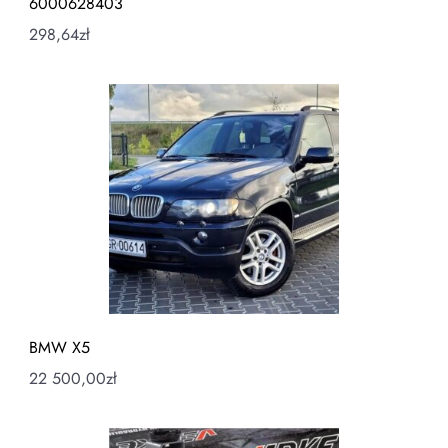
6000628403
298,64
zł
BMW X5
22 500,00
zł