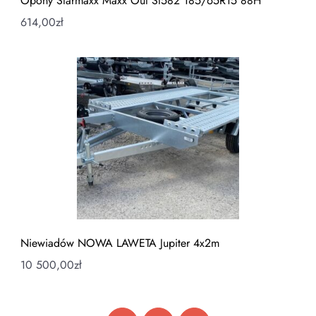
Opony Starmaxx Maxx Out St582 185/65R15 88H
614,00
zł
Niewiadów NOWA LAWETA Jupiter 4x2m
10 500,00
zł