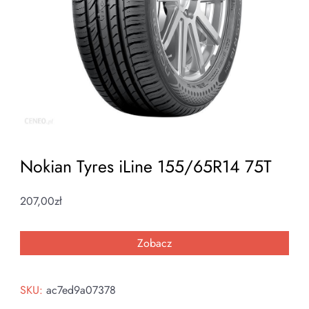
Nokian Tyres iLine 155/65R14 75T
207,00
zł
Zobacz
SKU:
ac7ed9a07378