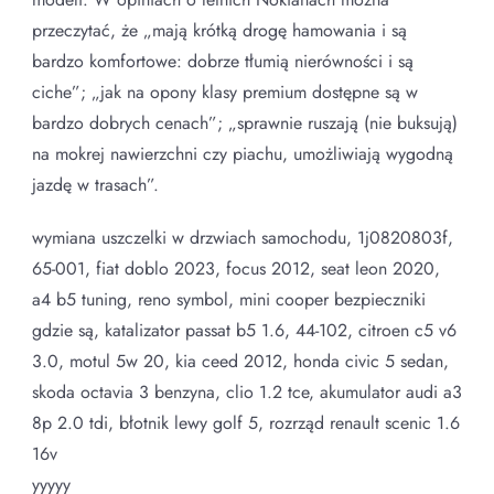
przeczytać, że „mają krótką drogę hamowania i są
bardzo komfortowe: dobrze tłumią nierówności i są
ciche”; „jak na opony klasy premium dostępne są w
bardzo dobrych cenach”; „sprawnie ruszają (nie buksują)
na mokrej nawierzchni czy piachu, umożliwiają wygodną
jazdę w trasach”.
wymiana uszczelki w drzwiach samochodu, 1j0820803f,
65-001, fiat doblo 2023, focus 2012, seat leon 2020,
a4 b5 tuning, reno symbol, mini cooper bezpieczniki
gdzie są, katalizator passat b5 1.6, 44-102, citroen c5 v6
3.0, motul 5w 20, kia ceed 2012, honda civic 5 sedan,
skoda octavia 3 benzyna, clio 1.2 tce, akumulator audi a3
8p 2.0 tdi, błotnik lewy golf 5, rozrząd renault scenic 1.6
16v
yyyyy