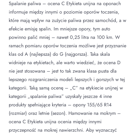
Spalanie paliwa – ocena C Etykieta unijna na oponach
informuje między innymi o poziomie oporów toczenia,
które mają wpływ na zużycie paliwa przez samochód, a w
efekcie emisję spalin. Im mniejsze opory, tym auto
powinno palić mniej – nawet 0,25 litra na 100 km. W
ramach pomiaru oporów toczenia możliwe jest przyznanie
klas od A (najlepsza) do G (najgorsza). Taka skala
widnieje na etykietach, ale warto wiedzieć, że ocena D
nie jest stosowana – jest to tak zwana klasa pusta dla
lepszego rozgraniczenia modeli lepszych i gorszych w tej
kategorii. Taką samą ocenę – „C” na etykiecie unijnej w
kategorii „spalanie paliwa” uzyskały jeszcze 4 inne
produkty spełniające kryteria – opony 155/65 R14
(rozmiar) oraz letnie (sezon). Hamowanie na mokrym –
ocena C Etykieta unijna ocenia między innymi
przyczepność na mokrej nawierzchni. Aby wyznaczyć