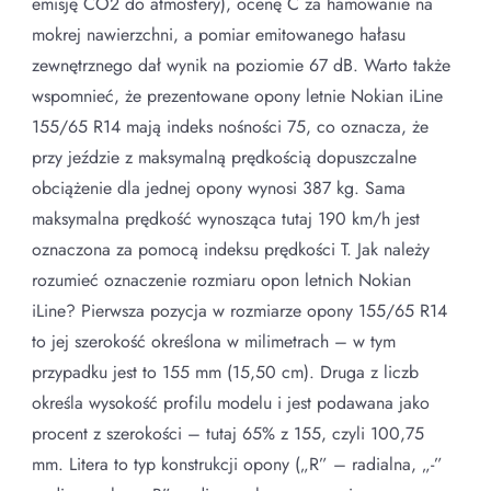
emisję CO2 do atmosfery), ocenę C za hamowanie na
mokrej nawierzchni, a pomiar emitowanego hałasu
zewnętrznego dał wynik na poziomie 67 dB. Warto także
wspomnieć, że prezentowane opony letnie Nokian iLine
155/65 R14 mają indeks nośności 75, co oznacza, że
przy jeździe z maksymalną prędkością dopuszczalne
obciążenie dla jednej opony wynosi 387 kg. Sama
maksymalna prędkość wynosząca tutaj 190 km/h jest
oznaczona za pomocą indeksu prędkości T. Jak należy
rozumieć oznaczenie rozmiaru opon letnich Nokian
iLine? Pierwsza pozycja w rozmiarze opony 155/65 R14
to jej szerokość określona w milimetrach – w tym
przypadku jest to 155 mm (15,50 cm). Druga z liczb
określa wysokość profilu modelu i jest podawana jako
procent z szerokości – tutaj 65% z 155, czyli 100,75
mm. Litera to typ konstrukcji opony („R” – radialna, „-”