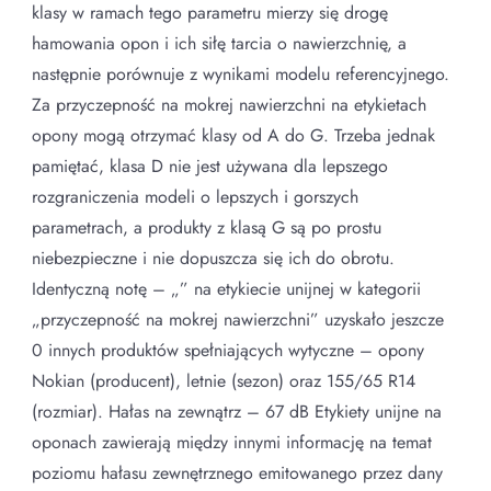
klasy w ramach tego parametru mierzy się drogę
hamowania opon i ich siłę tarcia o nawierzchnię, a
następnie porównuje z wynikami modelu referencyjnego.
Za przyczepność na mokrej nawierzchni na etykietach
opony mogą otrzymać klasy od A do G. Trzeba jednak
pamiętać, klasa D nie jest używana dla lepszego
rozgraniczenia modeli o lepszych i gorszych
parametrach, a produkty z klasą G są po prostu
niebezpieczne i nie dopuszcza się ich do obrotu.
Identyczną notę – „” na etykiecie unijnej w kategorii
„przyczepność na mokrej nawierzchni” uzyskało jeszcze
0 innych produktów spełniających wytyczne – opony
Nokian (producent), letnie (sezon) oraz 155/65 R14
(rozmiar). Hałas na zewnątrz – 67 dB Etykiety unijne na
oponach zawierają między innymi informację na temat
poziomu hałasu zewnętrznego emitowanego przez dany