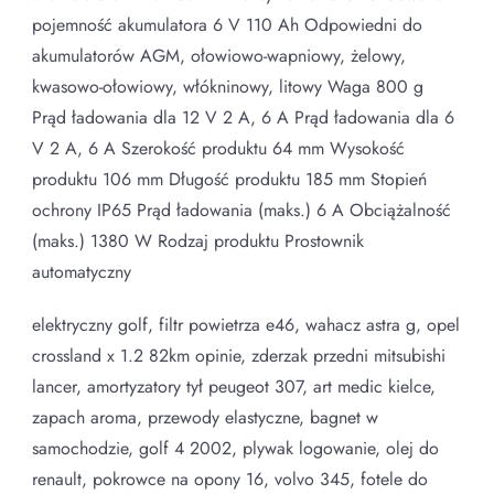
pojemność akumulatora 6 V 110 Ah Odpowiedni do
akumulatorów AGM, ołowiowo-wapniowy, żelowy,
kwasowo-ołowiowy, włókninowy, litowy Waga 800 g
Prąd ładowania dla 12 V 2 A, 6 A Prąd ładowania dla 6
V 2 A, 6 A Szerokość produktu 64 mm Wysokość
produktu 106 mm Długość produktu 185 mm Stopień
ochrony IP65 Prąd ładowania (maks.) 6 A Obciążalność
(maks.) 1380 W Rodzaj produktu Prostownik
automatyczny
elektryczny golf, filtr powietrza e46, wahacz astra g, opel
crossland x 1.2 82km opinie, zderzak przedni mitsubishi
lancer, amortyzatory tył peugeot 307, art medic kielce,
zapach aroma, przewody elastyczne, bagnet w
samochodzie, golf 4 2002, plywak logowanie, olej do
renault, pokrowce na opony 16, volvo 345, fotele do