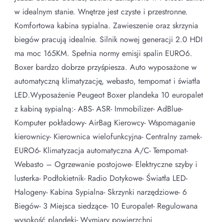
w idealnym stanie. Wnętrze jest czyste i przestronne.
Komfortowa kabina sypialna. Zawieszenie oraz skrzynia
biegów pracują idealnie. Silnik nowej generacji 2.0 HDI
ma moc 165KM. Spełnia normy emisji spalin EURO6.
Boxer bardzo dobrze przyśpiesza. Auto wyposażone w
automatyczną klimatyzację, webasto, tempomat i światła
LED.Wyposażenie Peugeot Boxer plandeka 10 europalet
z kabiną sypialną:- ABS- ASR- Immobilizer- AdBlue-
Komputer pokładowy- AirBag Kierowcy- Wspomaganie
kierownicy- Kierownica wielofunkcyjna- Centralny zamek-
EURO6- Klimatyzacja automatyczna A/C- Tempomat-
Webasto – Ogrzewanie postojowe- Elektryczne szyby i
lusterka- Podłokietnik- Radio Dotykowe- Światła LED-
Halogeny- Kabina Sypialna- Skrzynki narzędziowe- 6
Biegów- 3 Miejsca siedzące- 10 Europalet- Regulowana
wysokość plandeki- Wymiary powierzchni