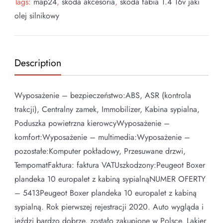
Tags:
map24
,
skoda akcesoria
,
skoda fabia 1.4 16v jaki
olej silnikowy
Description
Wyposażenie – bezpieczeństwo:ABS, ASR (kontrola
trakcji), Centralny zamek, Immobilizer, Kabina sypialna,
Poduszka powietrzna kierowcyWyposażenie –
komfort:Wyposażenie – multimedia:Wyposażenie –
pozostałe:Komputer pokładowy, Przesuwane drzwi,
TempomatFaktura: faktura VATUszkodzony:Peugeot Boxer
plandeka 10 europalet z kabiną sypialnąNUMER OFERTY
– 5413Peugeot Boxer plandeka 10 europalet z kabiną
sypialną. Rok pierwszej rejestracji 2020. Auto wygląda i
jeździ bardzo dobrze, zostało zakupione w Polsce. Lakier