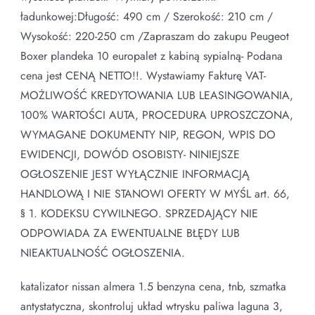
ładunkowej:Długość: 490 cm / Szerokość: 210 cm /
Wysokość: 220-250 cm /Zapraszam do zakupu Peugeot
Boxer plandeka 10 europalet z kabiną sypialną- Podana
cena jest CENĄ NETTO!!. Wystawiamy Fakturę VAT-
MOŻLIWOŚĆ KREDYTOWANIA LUB LEASINGOWANIA,
100% WARTOŚCI AUTA, PROCEDURA UPROSZCZONA,
WYMAGANE DOKUMENTY NIP, REGON, WPIS DO
EWIDENCJI, DOWÓD OSOBISTY- NINIEJSZE
OGŁOSZENIE JEST WYŁĄCZNIE INFORMACJĄ
HANDLOWĄ I NIE STANOWI OFERTY W MYŚL art. 66,
§ 1. KODEKSU CYWILNEGO. SPRZEDAJĄCY NIE
ODPOWIADA ZA EWENTUALNE BŁĘDY LUB
NIEAKTUALNOŚĆ OGŁOSZENIA.
katalizator nissan almera 1.5 benzyna cena, tnb, szmatka
antystatyczna, skontroluj układ wtrysku paliwa laguna 3,