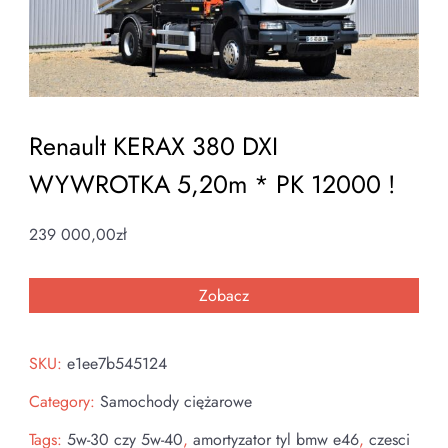
Renault KERAX 380 DXI
WYWROTKA 5,20m * PK 12000 !
239 000,00
zł
Zobacz
SKU:
e1ee7b545124
Category:
Samochody ciężarowe
Tags:
5w-30 czy 5w-40
,
amortyzator tyl bmw e46
,
czesci