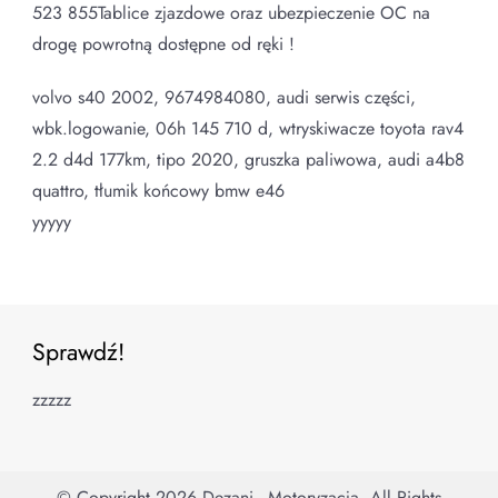
523 855Tablice zjazdowe oraz ubezpieczenie OC na
drogę powrotną dostępne od ręki !
volvo s40 2002, 9674984080, audi serwis części,
wbk.logowanie, 06h 145 710 d, wtryskiwacze toyota rav4
2.2 d4d 177km, tipo 2020, gruszka paliwowa, audi a4b8
quattro, tłumik końcowy bmw e46
yyyyy
Sprawdź!
zzzzz
© Copyright 2026
Dezani - Motoryzacja
. All Rights