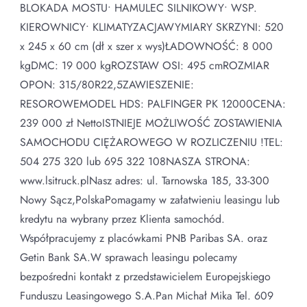
BLOKADA MOSTU• HAMULEC SILNIKOWY• WSP.
KIEROWNICY• KLIMATYZACJAWYMIARY SKRZYNI: 520
x 245 x 60 cm (dł x szer x wys)ŁADOWNOŚĆ: 8 000
kgDMC: 19 000 kgROZSTAW OSI: 495 cmROZMIAR
OPON: 315/80R22,5ZAWIESZENIE:
RESOROWEMODEL HDS: PALFINGER PK 12000CENA:
239 000 zł NettoISTNIEJE MOŻLIWOŚĆ ZOSTAWIENIA
SAMOCHODU CIĘŻAROWEGO W ROZLICZENIU !TEL:
504 275 320 lub 695 322 108NASZA STRONA:
www.lsitruck.plNasz adres: ul. Tarnowska 185, 33-300
Nowy Sącz,PolskaPomagamy w załatwieniu leasingu lub
kredytu na wybrany przez Klienta samochód.
Współpracujemy z placówkami PNB Paribas SA. oraz
Getin Bank SA.W sprawach leasingu polecamy
bezpośredni kontakt z przedstawicielem Europejskiego
Funduszu Leasingowego S.A.Pan Michał Mika Tel. 609