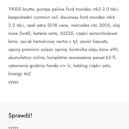
19000 brutto, pompa paliwa ford mondeo mk3 2.0 tdci,
bezpośredni common rail, dwumasa ford mondeo mk4
2.0 tdci, opel astra 2018 cena, mercedes vito 2005, olej
rowe 5w40, baterie varta, 65535, części samochodowe
bmw, zacisk hamulcowy vectra c tył, zawór kapusta,
opony premiorri solazo opinie, kontrolka oleju bmw e90,
akumulatory online, kompletne zawieszenie passat b5 fl,
ustawienie godziny honda crv iii, katalog części yato,
kinergy 4s2
yyyyy
Sprawdź!
zzzzz