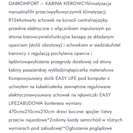
DABKOMFORT – KABINA KIEROWCYklimatyzacja
manualnafiltr przeciwpyłkowyczynnik klimatyzacji
R134Aotwarty schowek na konsoli centralnejszyby
przednie elektryczne z włącznikiem impulsowym po
stronie kierowcywielofunkcyjna kanapa ze składanym
oparciem (stolik obrotowy) i schowkiem w siedziskufotel
kierowcy z regulacją pochylenia oparcia i
lędźwiowąwyłożenie przegrody działowej od strony
kabiny pasażerskiej wykładzinątapicerka materiałowa
Kompowysuwany stolik EASY LIFE pod komputer z
uchwytem na kubeklusterka zewnętrzne regulowane
elektryczniewysuwany schowek na rękawiczki EASY
LIFEZABUDOWA kontenera wymiary:
470cmx210cmx210cm- drzwi boczne- spojler- listwy
przeciw najazdowe*Zrobimy każdy samochód w różnych
wymiarach pod zabudowę!*Ogłoszenie poglądowe