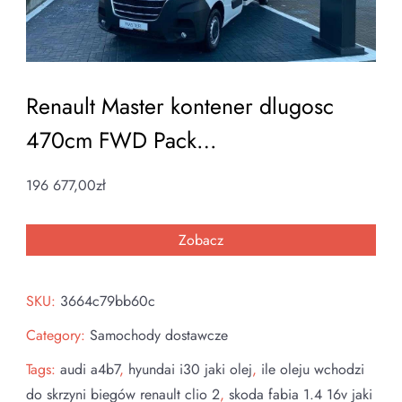
Renault Master kontener dlugosc
470cm FWD Pack…
196 677,00
zł
Zobacz
SKU:
3664c79bb60c
Category:
Samochody dostawcze
Tags:
audi a4b7
,
hyundai i30 jaki olej
,
ile oleju wchodzi
do skrzyni biegów renault clio 2
,
skoda fabia 1.4 16v jaki