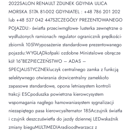
2022SALON RENAULT ZDUNEK GDYNIA ULICA
MORSKA 517A 81-002 GDYNIATEL : +48 786 201 202
lub +48 537 042 447SZCZEGÓŁY PREZENTOWANEGO
POJAZDU:- światła przeciwmgłowe- lusterka zewnętrzne o
wydłużonych ramionach- regulator ogranicznik prędkości-
zbiornik 105lWyposażenie standardowe prezentowanego
pojazdu:WYGLĄDkołpaki ozdobne Ministalowe obręcze
kół 16″BEZPIECZEŃSTWO – ADAS –
SPECJALISTYCZNEkluczyk centralnego zamka z funkcją
selektywnego otwierania drzwicentralny zamekkoło
zapasowe standardowe, opona letniasystem kontroli
trakcji ESCpoduszka powietrzna kierowcysystem
wspomagania nagłego hamowaniasystem sygnalizacji
niezapiętego pasa kierowcyalternator 185Aczujnik światła
i czujnik deszczuświetła do jazdy dziennej LEDwskaźnik
zmiany bieguMULTIMEDIAradioodtwarzacz z