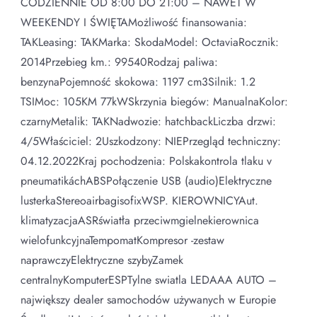
CODZIENNIE OD 8:00 DO 21:00 – NAWET W
WEEKENDY I ŚWIĘTAMożliwość finansowania:
TAKLeasing: TAKMarka: SkodaModel: OctaviaRocznik:
2014Przebieg km.: 99540Rodzaj paliwa:
benzynaPojemność skokowa: 1197 cm3Silnik: 1.2
TSIMoc: 105KM 77kWSkrzynia biegów: ManualnaKolor:
czarnyMetalik: TAKNadwozie: hatchbackLiczba drzwi:
4/5Właściciel: 2Uszkodzony: NIEPrzegląd techniczny:
04.12.2022Kraj pochodzenia: Polskakontrola tlaku v
pneumatikáchABSPołączenie USB (audio)Elektryczne
lusterkaStereoairbagisofixWSP. KIEROWNICYAut.
klimatyzacjaASRświatła przeciwmgielnekierownica
wielofunkcyjnaTempomatKompresor -zestaw
naprawczyElektryczne szybyZamek
centralnyKomputerESPTylne swiatla LEDAAA AUTO –
największy dealer samochodów używanych w Europie