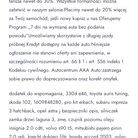
tańsze nawet do 30%. Wszystkie formalności można
załatwić w naszym salonie.Płacimy nawet do 20% więcej
za Twój samochód, jeśli nowy kupisz u nas.Oferujemy
Program „7 dni na wymianę auta bez podania
powodu”Umożliwiamy skorzystanie z długiej jazdy
próbnej.Kredyt dostępny na każde auto.Niniejsze
ogłoszenie nie stanowi oferty ani zapewnienia, w
szczególności rozumieniu art. 66 § 1 i art. 556 indeks 1
Kodeksu cywilnego. Autocentrum AAA Auto zastrzega
sobie prawo do doprecyzowania oraz korekt omyłek.
dodatek do wspomagania, 330d e46, toyota auris tuning,
skoda 102, 1609848280, pro kit eibach, subaru impreza
3 hatchback, opel astra j bezpieczniki opis, silniczek
zamka drzwi laguna 3, zme, czujnik poziomu oleju
insignia 2.0 cdti, volvo s90 t5, mitsubishi pajero pinin
2.0 gdi, knecht dobierz filtr, honda accord 2003, volvo