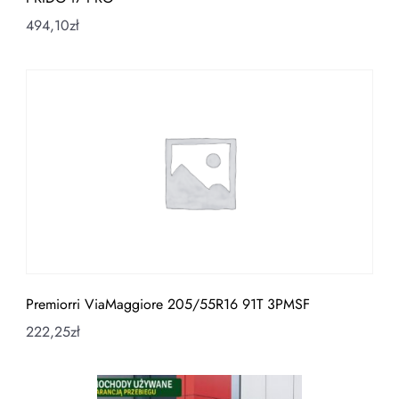
494,10
zł
Premiorri ViaMaggiore 205/55R16 91T 3PMSF
222,25
zł