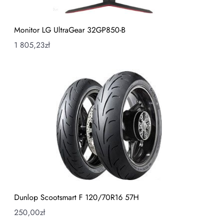
Monitor LG UltraGear 32GP850-B
1 805,23
zł
Dunlop Scootsmart F 120/70R16 57H
250,00
zł