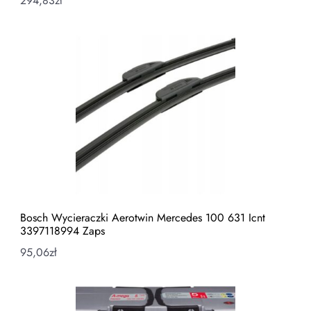
294,83
zł
Bosch Wycieraczki Aerotwin Mercedes 100 631 Icnt
3397118994 Zaps
95,06
zł