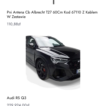
Pni Antena Cb Albrecht T27 60Cm Kod 67110 Z Kablem
W Zestawie
110,88
zł
Audi RS Q3
229 924,00
zł