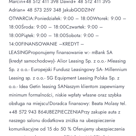
Marcin+48 512 411 398 Dawid+ 48 512 411 395
Adrian+ 48 573 259 348 JakubGODZINY
OTWARCIA:Poniedziałek: 9:00 – 18:00Wtorek: 9:00 –
18:00Środa: 9:00 – 18:00Czwartek: 9:00 –
18:00Piątek: 9:00 – 18:00Sobota: 9:00 –
14:00FINANSOWANIE –KREDYT –
LEASINGProponujemy finansowanie w:- mBank SA
(kredyt samochodowy)- Alior Leasing Sp. z o.o.- Mleasing
Sp. z o.o.- Europejski Fundusz Leasingowy SA- Millennium
Leasing sp. z o.o.- SG Equipment Leasing Polska Sp. z
o.o.- Idea Getin leasing SANaszym klientom zapewniamy
minimum formalności, niskie wpłaty własne oraz szybka
obsługa na miejscu!Doradca finansowy: Beata Molasy tel.
+48 572 943 864UBEZPIECZENIAPrzy zakupie auta z
naszego salonu dodatkowa zniżka na ubezpieczenie
komunikacyjne od 15 do 50 % Oferujemy ubezpieczenia