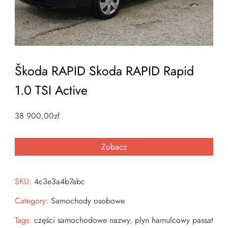
Škoda RAPID Skoda RAPID Rapid
1.0 TSI Active
38 900,00
zł
Zobacz
SKU:
4c3e3a4b7abc
Category:
Samochody osobowe
Tags:
części samochodowe nazwy
,
plyn hamulcowy passat