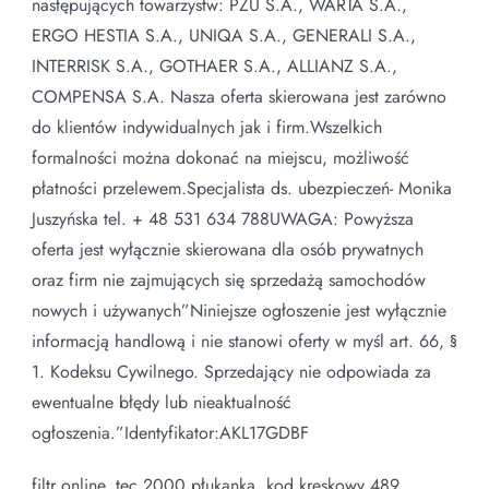
następujących towarzystw: PZU S.A., WARTA S.A.,
ERGO HESTIA S.A., UNIQA S.A., GENERALI S.A.,
INTERRISK S.A., GOTHAER S.A., ALLIANZ S.A.,
COMPENSA S.A. Nasza oferta skierowana jest zarówno
do klientów indywidualnych jak i firm.Wszelkich
formalności można dokonać na miejscu, możliwość
płatności przelewem.Specjalista ds. ubezpieczeń- Monika
Juszyńska tel. + 48 531 634 788UWAGA: Powyższa
oferta jest wyłącznie skierowana dla osób prywatnych
oraz firm nie zajmujących się sprzedażą samochodów
nowych i używanych”Niniejsze ogłoszenie jest wyłącznie
informacją handlową i nie stanowi oferty w myśl art. 66, §
1. Kodeksu Cywilnego. Sprzedający nie odpowiada za
ewentualne błędy lub nieaktualność
ogłoszenia.”Identyfikator:AKL17GDBF
filtr online, tec 2000 płukanka, kod kreskowy 489,