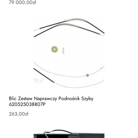
79 000,00
zł
Blic Zestaw Naprawczy Podnośnik Szyby
620525038807P
263,00
zł