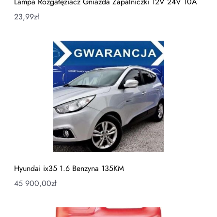
Lampa Rozgałęziacz Gniazda Zapalniczki 12V 24V 10A
23,99
zł
Hyundai ix35 1.6 Benzyna 135KM
45 900,00
zł