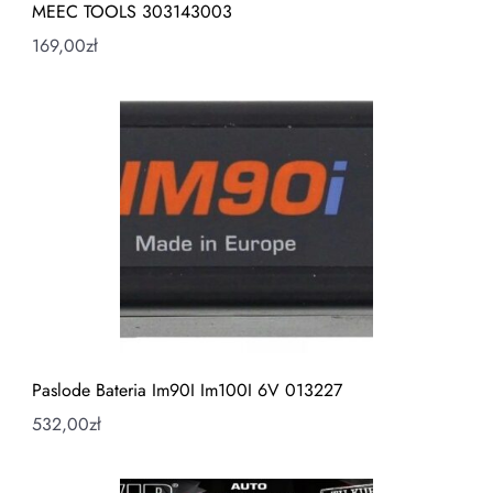
MEEC TOOLS 303143003
169,00
zł
Paslode Bateria Im90I Im100I 6V 013227
532,00
zł