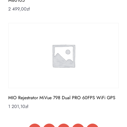
M80105
2 499,00
zł
MIO Rejestrator MiVue 798 Dual PRO 60FPS WiFi GPS
1 201,10
zł