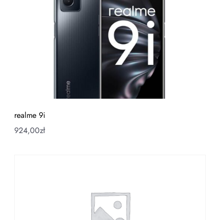
realme 9i
924,00
zł