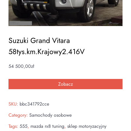
Suzuki Grand Vitara
58tys.km.Krajowy2.416V
54 500,00
zł
Zobacz
SKU:
bbc341792cce
Category:
Samochody osobowe
Tags:
555
,
mazda rx8 tuning
,
sklep motoryzacyjny