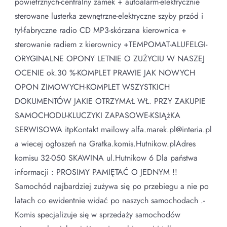
powietrznych-centralny zamek + autoalarm-elektrycznie
sterowane lusterka zewnętrzne-elektryczne szyby przód i
tył-fabryczne radio CD MP3-skórzana kierownica +
sterowanie radiem z kierownicy +TEMPOMAT-ALUFELGI-
ORYGINALNE OPONY LETNIE O ZUŻYCIU W NASZEJ
OCENIE ok.30 %-KOMPLET PRAWIE JAK NOWYCH
OPON ZIMOWYCH-KOMPLET WSZYSTKICH
DOKUMENTÓW JAKIE OTRZYMAŁ WŁ. PRZY ZAKUPIE
SAMOCHODU-KLUCZYKI ZAPASOWE-KSIĄżKA
SERWISOWA itpKontakt mailowy alfa.marek.pl@interia.pl
a wiecej ogłoszeń na Gratka.komis.Hutnikow.plAdres
komisu 32-050 SKAWINA ul.Hutnikow 6 Dla państwa
informacji : PROSIMY PAMIĘTAĆ O JEDNYM !!
Samochód najbardziej zużywa się po przebiegu a nie po
latach co ewidentnie widać po naszych samochodach .-
Komis specjalizuje się w sprzedaży samochodów