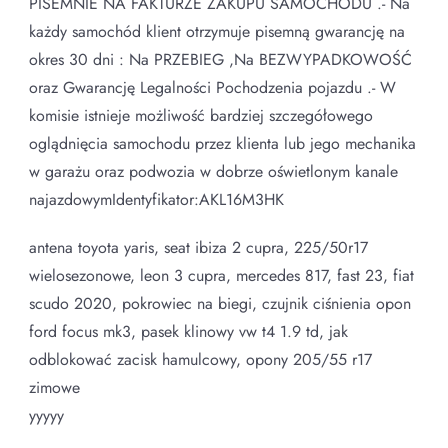
PISEMNIE NA FAKTURZE ZAKUPU SAMOCHODU .- Na
każdy samochód klient otrzymuje pisemną gwarancję na
okres 30 dni : Na PRZEBIEG ,Na BEZWYPADKOWOŚĆ
oraz Gwarancję Legalności Pochodzenia pojazdu .- W
komisie istnieje możliwość bardziej szczegółowego
oglądnięcia samochodu przez klienta lub jego mechanika
w garażu oraz podwozia w dobrze oświetlonym kanale
najazdowymIdentyfikator:AKL16M3HK
antena toyota yaris, seat ibiza 2 cupra, 225/50r17
wielosezonowe, leon 3 cupra, mercedes 817, fast 23, fiat
scudo 2020, pokrowiec na biegi, czujnik ciśnienia opon
ford focus mk3, pasek klinowy vw t4 1.9 td, jak
odblokować zacisk hamulcowy, opony 205/55 r17
zimowe
yyyyy