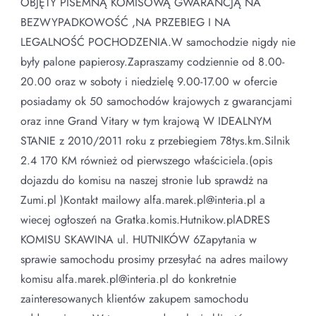
OBJĘTY PISEMNĄ KOMISOWĄ GWARANCJĄ NA
BEZWYPADKOWOŚĆ ,NA PRZEBIEG I NA
LEGALNOŚĆ POCHODZENIA.W samochodzie nigdy nie
były palone papierosy.Zapraszamy codziennie od 8.00-
20.00 oraz w soboty i niedzielę 9.00-17.00 w ofercie
posiadamy ok 50 samochodów krajowych z gwarancjami
oraz inne Grand Vitary w tym krajową W IDEALNYM
STANIE z 2010/2011 roku z przebiegiem 78tys.km.Silnik
2.4 170 KM również od pierwszego właściciela.(opis
dojazdu do komisu na naszej stronie lub sprawdż na
Zumi.pl )Kontakt mailowy alfa.marek.pl@interia.pl a
wiecej ogłoszeń na Gratka.komis.Hutnikow.plADRES
KOMISU SKAWINA ul. HUTNIKÓW 6Zapytania w
sprawie samochodu prosimy przesyłać na adres mailowy
komisu alfa.marek.pl@interia.pl do konkretnie
zainteresowanych klientów zakupem samochodu