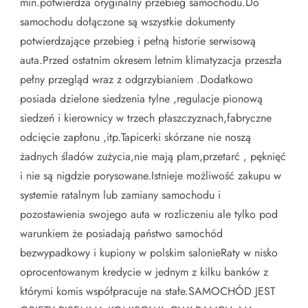
min.potwierdza oryginalny przebieg samochodu.Do
samochodu dołączone są wszystkie dokumenty
potwierdzające przebieg i pełną historie serwisową
auta.Przed ostatnim okresem letnim klimatyzacja przeszła
pełny przegląd wraz z odgrzybianiem .Dodatkowo
posiada dzielone siedzenia tylne ,regulacje pionową
siedzeń i kierownicy w trzech płaszczyznach,fabryczne
odcięcie zapłonu ,itp.Tapicerki skórzane nie noszą
żadnych śladów zużycia,nie mają plam,przetarć , pęknięć
i nie są nigdzie porysowane.Istnieje możliwość zakupu w
systemie ratalnym lub zamiany samochodu i
pozostawienia swojego auta w rozliczeniu ale tylko pod
warunkiem że posiadają państwo samochód
bezwypadkowy i kupiony w polskim salonieRaty w nisko
oprocentowanym kredycie w jednym z kilku banków z
którymi komis współpracuje na stałe.SAMOCHÓD JEST