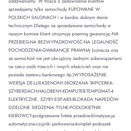
oddzwaniamy .W trosce o zadowolenie klientów
sprzedajemy tylko samochody KUPOWANE W
POLSKICH SALONACH i w bardzo dobrym stanie
technicznym.Dlatego na sprzedawane samochody w
naszym komisie klient otrzymuje pisemną gwarancję:-NA
PRZEBIEG-NA BEZWYPADKOWOŚĆ-NA LEGALNOŚĆ
POCHODZENIA-GWARANCJE PRAWNĄ (oznacza ona
ze samochód nie jest obciążony żadnymi zobowiązaniami
na rzecz osób trzecich i innych właścicieli oraz nie
posiada zastawu bankowego itp.)WYPOSAŻENIE-
WERSJA DE-LUX-KSENONY-SKORZANA TAPICERKA-
SZYBERDACH-HALOBENY-KOMPUTER-TEMPOMAT-4
ELEKTRYCZNE. SZYBY-ESP-ABS-BLOKADA NAPEDÓW-
DZIELONE SIEDZENIA TYLNE-PODŁOKIETNIK
KIEROWCY-podgrzewane fotele przednie-klimatyzacja
automatyczna-czujniki parkowania-komplet poduszek